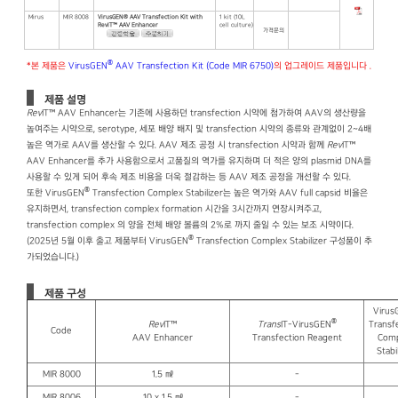
Mirus
MIR 8008
VirusGEN® AAV Transfection Kit with
1 kit (10L
RevIT™ AAV Enhancer
cell culture)
가격문의
®
*본 제품은
VirusGEN
AAV Transfection Kit (Code MIR 6750)
의 업그레이드 제품입니다 .
제품 설명
Rev
IT™ AAV Enhancer는 기존에 사용하던 transfection 시약에 첨가하여 AAV의 생산량을
높여주는 시약으로, serotype, 세포 배양 배지 및 transfection 시약의 종류와 관계없이 2~4배
높은 역가로 AAV를 생산할 수 있다. AAV 제조 공정 시 transfection 시약과 함께
Rev
IT™
AAV Enhancer를 추가 사용함으로서 고품질의 역가를 유지하며 더 적은 양의 plasmid DNA를
사용할 수 있게 되어 후속 제조 비용을 더욱 절감하는 등 AAV 제조 공정을 개선할 수 있다.
®
또한 VirusGEN
Transfection Complex Stabilizer는 높은 역가와 AAV full capsid 비율은
유지하면서, transfection complex formation 시간을 3시간까지 연장시켜주고,
transfection complex 의 양을 전체 배양 볼륨의 2%로 까지 줄일 수 있는 보조 시약이다.
®
(2025년 5월 이후 출고 제품부터 VirusGEN
Transfection Complex Stabilizer 구성품이 추
가되었습니다.)
제품 구성
Virus
®
Rev
IT™
Trans
IT-VirusGEN
Transf
Code
AAV Enhancer
Transfection Reagent
Comp
Stabi
MIR 8000
1.5 ㎖
-
MIR 8006
10 x 1.5 ㎖
-