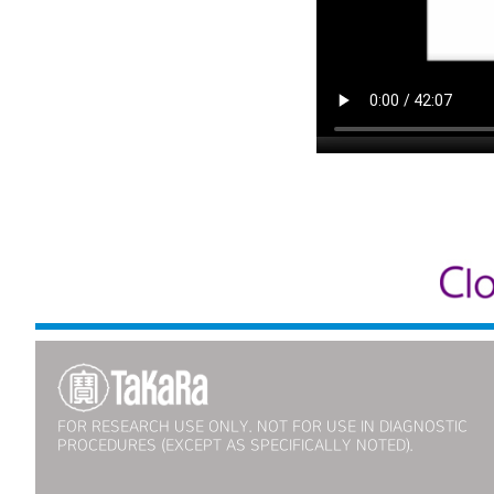
FOR RESEARCH USE ONLY. NOT FOR USE IN DIAGNOSTIC
PROCEDURES (EXCEPT AS SPECIFICALLY NOTED).