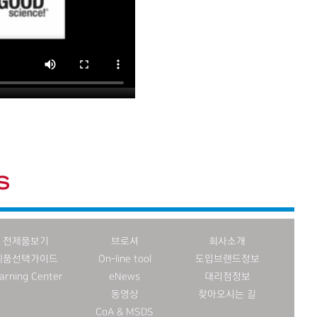
전제품보기
브로셔
회사소개
제품선택가이드
On-line tool
도입브랜드정보
arning Center
eNews
대리점정보
동영상
찾아오시는 길
CoA & MSDS