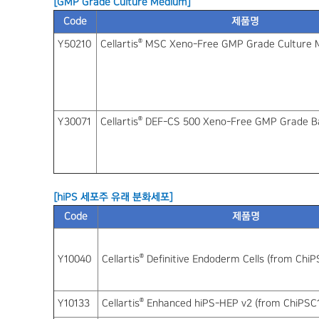
[GMP Grade Culture Medium]
Code
제품명
®
Y50210
Cellartis
MSC Xeno-Free GMP Grade Culture
®
Y30071
Cellartis
DEF-CS 500 Xeno-Free GMP Grade B
[hiPS 세포주 유래 분화세포]
Code
제품명
®
Y10040
Cellartis
Definitive Endoderm Cells (from Chi
®
Y10133
Cellartis
Enhanced hiPS-HEP v2 (from ChiPSC1