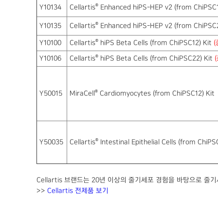
®
Y10134
Cellartis
Enhanced hiPS-HEP v2 (from ChiPSC1
®
Y10135
Cellartis
Enhanced hiPS-HEP v2 (from ChiPSC2
®
Y10100
Cellartis
hiPS Beta Cells (from ChiPSC12) Kit
(
®
Y10106
Cellartis
hiPS Beta Cells (from ChiPSC22) Kit
®
Y50015
MiraCell
Cardiomyocytes (from ChiPSC12) Kit
®
Y50035
Cellartis
Intestinal Epithelial Cells (from ChiPS
Cellartis 브랜드는 20년 이상의 줄기세포 경험을 바탕으로 
>>
Cellartis 전제품 보기