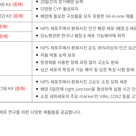
20일간의 장기배양 능력
8) Kit
(종매)
다양한 CYP 활성유지
2) Kit
(종매)
배양에 필요한 구성품을 모두 포함한 All-in-one 제품
종매)
hiPS 세포주에서 분화시킨 인간 췌장 세포 (췌장 β 세포
당뇨병관련 연구나 췌장 β 세포 기능해석에 최적
(종매)
hiPS 세포주에서 분화시킨 순도 95%이상의 인간 심근
자율 박동 능력 보유
항생제를 사용한 정제 과정 없이 고순도 분화
심근 세포의 특징과 기능 해석 및 심장 독성 시험 등에
hiPS 세포주에서 분화시킨 고순도 소장 상피 세포
C18) Kit
(종매)
배양 5일만에 tight junction을 형성하여 실험 시간 
소장 내피세포의 주요 marker인 Villin, CDX2 등을 
줄기세포 연구를 위한 다양한 제품들을 공급합니다.