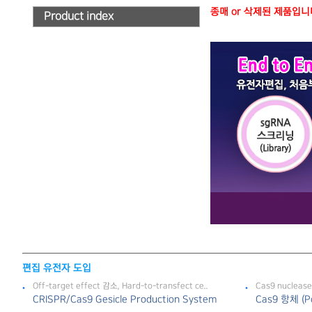
종매 or 삭제된 제품입니다.
Product index
편집 유전자 도입
Off-target effect 감소, Hard-to-transfect ce..
Cas9 nuclea
CRISPR/Cas9 Gesicle Production System
Cas9 항체 (P