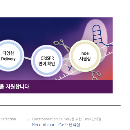
sfection..
Electroporation delivery를 위한 Cas9 단백질
Recombinant Cas9 단백질