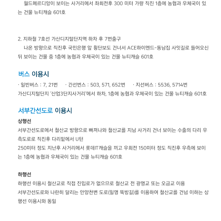
월드메르디앙이 보이는 사거리에서 좌회전후 300 미터 가량 직진 1층에 농협과 우체국이 있
는 건물 뉴티캐슬 601호
2. 지하철 7호선 가산디지털단지역 하차 후 7번출구
나온 방향으로 직진후 국민은행 앞 횡단보도 건너서 ACE하이엔드-동남집 사잇길로 들어오신
뒤 보이는 건물 중 1층에 농협과 우체국이 있는 건물 뉴티캐슬 601호
· 일반버스 : 7, 21번 · 간선번스 : 503, 571, 652번 · 지선버스 : 5536, 5714번
가산디지털단지 '산업3단지사거리'에서 하차, 1층에 농협과 우체국이 있는 건물 뉴티캐슬 601호
상행선
서부간선도로에서 철산교 방향으로 빠져나와 철산교를 지남 사거리 건너 보이는 수출의 다리 우
측도로로 직진후 다리밑에서 U턴
250미터 정도 지난후 사거리에서 롯데IT캐슬을 끼고 우회전 150미터 정도 직진후 우측에 보이
는 1층에 농협과 우체국이 있는 건물 뉴티캐슬 601호
하행선
하행선 이용시 철산교로 직접 진입로가 없으므로 철산교 전 광명교 또는 오금교 이용
서부간선도로와 나란히 달리는 안양천변 도로(일명 뚝방길)를 이용하여 철산교를 건넘 이하는 상
행선 이용시와 동일