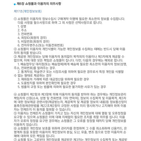
제6장 쇼핑몰과 이용자의 의무사항
제17조(개인정보보호)
① 쇼핑몰은 이용자의 정보수집시 구매계약 이행에 필요한 최소한의 정보를 수집합니다.
다음 사항을 필수사항으로 하며 그 외 사항은 선택사항으로 합니다.
1. 성명
2. 주소
3. 전화번호
4. 희망ID(회원의 경우)
5. 비밀번호(회원의 경우)
6. 전자우편주소(또는 이동전화번호)
② 쇼핑몰이 이용자의 개인식별이 가능한 개인정보를 수집하는 때에는 반드시 당해 이용
자의 동의를 받습니다.
③ 제공된 개인정보는 당해 이용자의 동의없이 목적외의 이용이나 제3자에게 제공할 수
없으며, 이에 대한 모든 책임은 쇼핑몰이 집니다. 다만, 다음의 경우에는 예외로 합니다.
1. 배송업무상 대리점(또는 배송업체)에게 배송에 필요한 최소한의 이용자의 정보(성명,
주소, 전화번호)를 알려주는 경우.
2. 통계작성, 학술연구 또는 시장조사를 위하여 필요한 경우로서 특정 개인을 식별할
수 없는 형태로 제공하는 경우
3. 재화등의 거래에 따른 대금정산을 위하여 필요한 경우
4. 도용방지를 위하여 본인확인에 필요한 경우
5. 법률의 규정 또는 법률에 의하여 필요한 불가피한 사유가 있는 경우
④ 쇼핑몰이 제2항과 제3항에 의해 이용자의 동의를 받아야 하는 경우에는 개인정보관리
책임자의 신원(소속, 성명 및 전화번호 기타 연락처), 정보의 수집목적 및 이용목적, 제3자
에 대한 정보제공 관련사항(제공받는자, 제공목적 및 제공할 정보의 내용)등 정보통신망이
용촉진등에관한법률 제22조제2항이 규정한 사항을 미리 명시하거나 고지해야 하며 이용
자는 언제든지 이 동의를 철회할 수 있습니다.
⑤ 이용자는 언제든지 쇼핑몰이 가지고 있는 자신의 개인정보에 대해 열람 및 오류정정을
요구할 수 있으며 쇼핑몰은 이에 대해 지체없이 필요한 조치를 취할 의무를 집니다. 이용
자가 오류의 정정을 요구한 경우에는 쇼핑몰은 그 오류를 정정할 때까지 당해 개인정보를
이용하지 않습니다.
⑥ 쇼핑몰은 개인정보 보호를 위하여 관리자를 한정하여 그 수를 최소화하며 신용카드, 은
행계좌 등을 포함한 이용자의 개인정보의 분실, 도난, 유출, 변조 등으로 인한 이용자의 손
해에 대하여 모든 책임을 집니다.
⑦ 쇼핑몰 또는 그로부터 개인정보를 제공받은 제3자는 개인정보의 수집목적 또는 제공받