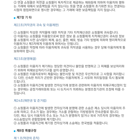
② 연결 쇼핑몰은 피연결 쇼핑몰이 독자적으로 제공하는 재화등에 의하여 이용자와 행하
는 거래에 대해서 보증책임을 지지 않는다는 뜻을 연결 쇼핑몰의 초기화면 또는 연결되는
시점의 팝업화면으로 명시한 경우에는 그 거래에 대한 보증책임을 지지 않습니다.
제7장 기 타
제22조(저작권의 귀속 및 이용제한)
① 쇼핑몰이 작성한 저작물에 대한 저작권 기타 지적재산권은 쇼핑몰에 귀속합니다.
② 이용자는 쇼핑몰을 이용함으로써 얻은 정보 중 쇼핑몰에게 지적재산권이 귀속된 정보
를 쇼핑몰의 사전 승낙없이 복제, 송신, 출판, 배포, 방송 기타 방법에 의하여 영리목적으로
이용하거나 제3자에게 이용하게 하여서는 안됩니다.
③ 쇼핑몰은 약정에 따라 이용자에게 귀속된 저작권을 사용하는 경우 당해 이용자에게 통
보하여야 합니다.
제23조(분쟁해결)
① 쇼핑몰은 이용자가 제기하는 정당한 의견이나 불만을 반영하고 그 피해를 보상처리하
기 위하여 피해보상처리기구를 설치·운영합니다.
② 쇼핑몰은 이용자로부터 제출되는 불만사항 및 의견은 우선적으로 그 사항을 처리합니
다. 다만, 신속한 처리가 곤란한 경우에는 이용자에게 그 사유와 처리일정을 즉시 통보해
드립니다.
③ 쇼핑몰과 이용자간에 발생한 전자상거래 분쟁과 관련하여 이용자의 피해구제신청이 있
는 경우에는 공정거래위원회 또는 시·도지사가 의뢰하는 분쟁조정기관의 조정에 따를 수
있습니다.
제24조(재판권 및 준거법)
① 쇼핑몰과 이용자간에 발생한 전자상거래 분쟁에 관한 소송은 제소 당시의 이용자의 주
소에 의하고, 주소가 없는 경우에는 거소를 관할하는 지방법원의 전속관할로 합니다.
다만, 제소 당시 이용자의 주소 또는 거소가 분명하지 않거나 외국 거주자의 경우에는 민
사소송법상의 관할법원에 제기합니다.
② 쇼핑몰과 이용자간에 제기된 전자상거래 소송에는 한국법을 적용합니다.
제8장 특별규정
제 1 조(약관외 준칙)