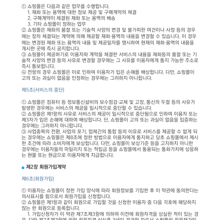
① 쇼핑몰은 다음과 같은 업무를 수행합니다.
1. 재화 또는 용역에 대한 정보 제공 및 구매계약의 체결
2. 구매계약이 체결된 재화 또는 용역의 배송
3. 기타 쇼핑몰이 정하는 업무
② 쇼핑몰은 재화의 품절 또는 기술적 사양의 변경 및 불가피한 여건이나 사정 등의 경우
에는 장차 체결되는 계약에 의해 제공할 재화·용역의 내용을 변경할 수 있습니다. 이 경우
에는 변경된 재화 또는 용역의 내용 및 제공일자를 명시하여 현재의 재화·용역의 내용을
게시한 곳에 즉시 공지합니다.
③ 쇼핑몰이 제공하기로 이용자와 계약을 체결한 서비스의 내용을 재화등의 품절 또는 기
술적 사양의 변경 등의 사유로 변경할 경우에는 그 사유를 이용자에게 통지 가능한 주소로
즉시 통보합니다.
④ 전항의 경우 쇼핑몰은 이로 인하여 이용자가 입은 손해를 배상합니다. 다만, 쇼핑몰이
고의 또는 과실이 없음을 인정하는 경우에는 그러하지 아니합니다.
제5조(서비스의 중단)
① 쇼핑몰은 컴퓨터 등 정보통신설비의 보수점검·교체 및 고장, 통신의 두절 등의 사유가
발생한 경우에는 서비스의 제공을 일시적으로 중단할 수 있습니다.
② 쇼핑몰은 제1항의 사유로 서비스의 제공이 일시적으로 중단됨으로 인하여 이용자 또는
제3자가 입은 손해에 대하여 배상합니다. 단, 쇼핑몰이 고의 또는 과실이 없음을 입증하는
경우에는 그러하지 아니합니다.
③ 사업종목의 전환, 사업의 포기, 업체간의 통합 등의 이유로 서비스를 제공할 수 없게 되
는 경우에는 쇼핑몰은 제8조에 정한 방법으로 이용자에게 통지하고 당초 쇼핑몰에서 제시
한 조건에 따라 소비자에게 보상합니다. 다만, 쇼핑몰이 보상기준 등을 고지하지 아니한
경우에는 이용자들의 마일리지 또는 적립금 등을 쇼핑몰에서 통용되는 통화가치에 상응하
는 현물 또는 현금으로 이용자에게 지급합니다.
제2장 회원가입계약
제6조(회원가입)
① 이용자는 쇼핑몰이 정한 가입 양식에 따라 회원정보를 기입한 후 이 약관에 동의한다는
의사표시를 함으로서 회원가입을 신청합니다.
② 쇼핑몰은 제1항과 같이 회원으로 가입할 것을 신청한 이용자 중 다음 각호에 해당하지
않는 한 회원으로 등록합니다.
1. 가입신청자가 이 약관 제7조제3항에 의하여 이전에 회원자격을 상실한 적이 있는 경