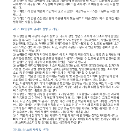
③ 회원이라 함은 쇼핑몰에 개인정보를 제공하여 회원등록을 한 자로서, 쇼핑몰의 정보를
지속적으로 제공받으며, 쇼핑몰이 제공하는 서비스를 계속적으로 이용할 수 있는 자를 말
합니다.
④ 비회원이라 함은 회원에 가입하지 않고 쇼핑몰이 제공하는 서비스를 이용하는 자를 말
합니다.
⑤ 대리점이라 함은 쇼핑몰을 통해 주문된 재화 또는 용역의 배송(전달), 회수 및 계산서를
발행하는 자를 말합니다.
제3조 (약관등의 명시와 설명 및 개정)
① 쇼핑몰은 이 약관의 내용과 상호 및 대표자 성명, 영업소 소재지 주소(소비자의 불만을
처리할 수 있는 곳의 주소를 포함), 전화번호·모사전송번호·전자우편주소, 사업자등록번호,
통신판매업신고번호, 개인정보관리책임자등을 이용자가 쉽게 알 수 있도록 쇼핑몰의 초기
서비스화면(전면)에 게시합니다. 다만, 약관의 내용은 이용자가 연결화면을 통하여 볼 수
있도록 할 수 있습니다.
② 쇼핑몰은 이용자가 약관에 동의하기에 앞서 약관에 정하여져 있는 내용 중 청약철회·배
송책임·환불조건 등과 같은 중요한 내용을 이용자가 이해할 수 있도록 별도의 연결화면 또
는 팝업화면 등을 제공하여 이용자의 확인을 구하여야 합니다.
③ 쇼핑몰은 전자상거래등에서의소비자보호에관한법률, 약관의규제에관한법률, 전자거래
기본법, 전자서명법, 정보통신망이용촉진등에관한법률, 방문판매등에관한법률, 소비자보
호법 등 관련법을 위배하지 않는 범위에서 이 약관을 개정할 수 있습니다.
④ 쇼핑몰이 약관을 개정할 경우에는 적용일자 및 개정사유를 명시하여 현행약관과 함께
쇼핑몰의 초기화면에 그 적용일자 7일이전부터 적용일자 전일까지 공지합니다.
다만, 이용자에게 불리하게 약관내용을 변경하는 경우에는 최소한 30일 이상의 사전 유예
기간을 두고 공지합니다. 이 경우 쇼핑몰은 개정전 내용과 개정후 내용을 명확하게 비교하
여 이용자가 알기 쉽도록 표시합니다.
⑤ 쇼핑몰이 약관을 개정할 경우에는 그 개정약관은 그 적용일자 이후에 체결되는 계약에
만 적용되고 그 이전에 이미 체결된 계약에 대해서는 개정전의 약관조항이 그대로 적용됩
니다. 다만 쇼핑몰이 "이용자가 상당한 기간 내에 변경 약관에 대한 동의 여부를 표명하지
아니하는 때에는 변경약관의 적용을 받는 것으로 본다"는 취지의 통지를 하였음에도 이용
고객이 동의 여부를 표명하지 아니한 경우 또는 부득이한 사유로 그러한 통지를 할 수 없
는 경우에는 개정 전에 체결된 계약에도 개정약관이 적용됩니다.
⑥ 이 약관에서 정하지 아니한 사항과 이 약관의 해석에 관하여는 전자상거래등에서의소
비자보호에관한법률, 약관의규제등에관한법률, 공정거래위원회가 정하는 전자상거래등에
서의소비자보호지침 및 관계법령 또는 상관례에 따릅니다.
제4조(서비스의 제공 및 변경)