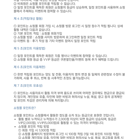
수를 의미하며, 적용 대상은 쇼핑몰 회원에 한합니다.
② 비회원은 쇼핑몰 포인트를 적립할 수 없습니다.
③ 일정 포인트를 획득한 회원은 쇼핑몰의 등급이 상승하며, 일정 포인트를 사용하여 쇼핑
몰에서 주체하는 이벤트에 참여할 수 있습니다.
제 4 조(적립대상 활동)
① 포인트는 쇼핑몰 회원 가입 시, 쇼핑몰 방문 로그인 시 일정 점수가 적립 됩니다. 상세
활동 내역은 다음과 같습니다.
② 기본 포인트 적립 : 쇼핑몰 회원가입
③ 쇼핑몰 방문 : 쇼핑몰 사이트 방문하여 로그인하면 일정 포인트 적립
④ 이벤트 등 : 후기 작성 등 기타 이벤트 참여시 일정 포인트 적립
제 5 조(포인트 이용방법)
① 일정 포인트를 획득한 회원은 각종 행사나 이벤트에 참여할 수 있습니다.
② 쇼핑몰 회원 등급 중 VVIP 등급은 쿠폰할인율/이벤트 등에 추가 혜택을 드립니다.
제 6 조(포인트 이용제한)
① 한번 적립된 포인트는 양도 및 전환, 이용자의 명의 변경 등 일체의 관련정보 수정이 불
가하며, 사용 후 취소, 반복 등 사후적인 조정도 불가능합니다.
제 7 조(포인트 유효성)
① 포인트는 사용자로서 활동 자격 부여 용도로 쓰이며 어떠한 경우에도 현금으로 환급되
지 않으며, 개인정보 유출, 타인에 대한 비방과 허의사실 누설, 욕설, 광고 등의 공개제안
및 포인트 차감은 관리자에 의해 처리됩니다.
쇼핑몰 포인트란?
쇼핑몰 포인트는 쇼핑몰에서 활동한 정도를 숫자 또는 등급으로 표현한 것입니다.
활동 별로 누적되고 누적점수가 2,000점 이상이 되면 등급이 상승되며, 등급은
VIP(2,000점), VVIP(5,000점)로 활동할 수 있는 자격이 부여됩니다.
쇼핑몰 포인트 적립 방법
① 회원 가입 시 1,000점 적립
② 쇼핑몰 홈페이지 방문하여 로그인 시 100점 적립 (1일 1회 포인트 100점 적립)
③ 쇼핑몰 개인정보 유출, 타인에 대한 비방과 허의사실 누설, 욕설, 광고등을 등록 시