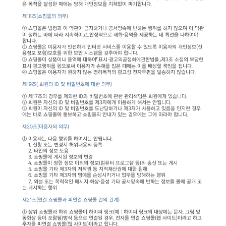
은 목적을 달성한 때에는 당해 개인정보를 지체없이 파기합니다.
제18조(쇼핑몰의 의무)
① 쇼핑몰은 법령과 이 약관이 금지하거나 공서양속에 반하는 행위를 하지 않으며 이 약관
이 정하는 바에 따라 지속적이고..안정적으로 재화·용역을 제공하는 데 최선을 다하여야
합니다.
② 쇼핑몰은 이용자가 안전하게 인터넷 서비스를 이용할 수 있도록 이용자의 개인정보(신
용정보 포함)보호를 위한 보안 시스템을 갖추어야 합니다.
③ 쇼핑몰이 상품이나 용역에 대하여「표시·광고의공정화에관한법률」제3조 소정의 부당한
표시·광고행위를 함으로써 이용자가 손해를 입은 때에는 이를 배상할 책임을 집니다.
④ 쇼핑몰은 이용자가 원하지 않는 영리목적의 광고성 전자우편을 발송하지 않습니다.
제19조( 회원의 ID 및 비밀번호에 대한 의무)
① 제17조의 경우를 제외한 ID와 비밀번호에 관한 관리책임은 회원에게 있습니다.
② 회원은 자신의 ID 및 비밀번호를 제3자에게 이용하게 해서는 안됩니다.
③ 회원이 자신의 ID 및 비밀번호를 도난당하거나 제3자가 사용하고 있음을 인지한 경우
에는 바로 쇼핑몰에 통보하고 쇼핑몰의 안내가 있는 경우에는 그에 따라야 합니다.
제20조(이용자의 의무)
① 이용자는 다음 행위를 하여서는 안됩니다.
1. 신청 또는 변경시 허위내용의 등록
2. 타인의 정보 도용
3. 쇼핑몰에 게시된 정보의 변경
4. 쇼핑몰이 정한 정보 이외의 정보(컴퓨터 프로그램 등)의 송신 또는 게시
5. 쇼핑몰 기타 제3자의 저작권 등 지적재산권에 대한 침해
6. 쇼핑몰 기타 제3자의 명예를 손상시키거나 업무를 방해하는 행위
7. 외설 또는 폭력적인 메시지·화상·음성 기타 공서양속에 반하는 정보를 몰에 공개 또
는 게시하는 행위
제21조(연결 쇼핑몰과 피연결 쇼핑몰 간의 관계)
① 상위 쇼핑몰과 하위 쇼핑몰이 하이퍼 링크(예 : 하이퍼 링크의 대상에는 문자, 그림 및
동화상 등이 포함됨)방식 등으로 연결된 경우, 전자를 연결 쇼핑몰(웹 사이트)이라고 하고
후자를 피연결 쇼핑몰(웹 사이트)이라고 합니다.