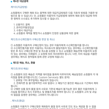
제4장 대금결제
제11조(지급방법)
쇼핑몰에서 구매한 재화 또는 용역에 대한 대금지급방법은 다음 각호의 방법중 가용한 방
법으로 할 수 있습니다. 단, 쇼핑몰은 이용자의 지급방법에 대하여 재화 등의 대금에 어떠
한 명목의 수수료도 추가하여 징수할 수 없습니다.
1. 신용카드 결제
2. 온라인무통장입금
3. 수령시 대금지급
4. 쇼핑몰과 계약을 맺었거나 쇼핑몰이 인정한 상품권에 의한 결제
제12조(수신확인통지·구매신청 변경 및 취소)
① 쇼핑몰은 이용자의 구매신청이 있는 경우 이용자에게 수신확인통지를 합니다.
② 수신확인통지를 받은 이용자는 의사표시의 불일치등이 있는 경우에는 수신확인통지를
받은 후 즉시 구매신청 변경 및 취소를 요청할 수 있고 쇼핑몰은 배송전에 이용자의 요청
이 있는 경우에는 지체없이 그 요청에 따라 처리하여야 합니다. 다만, 이미 대금을 지불한
경우에는 제15조 청약철회 등에 관한 규정에 따릅니다.
제5장 배송, 취소, 환불
제13조(국내 배송)
① 쇼핑몰의 모든 배송은 지역별 대리점을 통하여 이루어지며, 배송일정은 쇼핑몰의 각 대
리점을 통해 공지됩니다.(단, Custom Service는 별도 문의)
1. 공휴일 기타 휴무일에는 배송되지 않습니다.
2. 천재지변 등 불가항력적인 사유 발생시 그 해당기간 동안은 배송소요 기간에서 제외
됩니다.
② 구매한 상품 등의 품절 등의 사유로 기한내 배송이 불가능한 경우 몰은 이용자에게 그
사실을 통지하고 즉시 주문취소 및 환불조치를 하여야 합니다. 단 쇼핑몰의 고의 및 과실
이 없음을 증명한 경우에는 그러하지 아니합니다
.
제14조(환급)
쇼핑몰은 이용자가 구매신청한 재화등이 품절 등의 사유로 인도 또는 제공을 할 수 없을