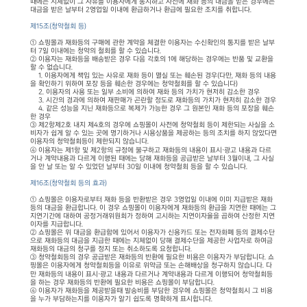
때에는 지체없이 그 사유를 이용자에게 통지하고 사전에 재화 등의 대금을 받은 경우에는
대금을 받은 날부터 2영업일 이내에 환급하거나 환급에 필요한 조치를 취합니다.
제15조(청약철회 등)
① 쇼핑몰과 재화등의 구매에 관한 계약을 체결한 이용자는 수신확인의 통지를 받은 날부
터 7일 이내에는 청약의 철회를 할 수 있습니다.
② 이용자는 재화등을 배송받은 경우 다음 각호의 1에 해당하는 경우에는 반품 및 교환을
할 수 없습니다.
1. 이용자에게 책임 있는 사유로 재화 등이 멸실 또는 훼손된 경우(다만, 재화 등의 내용
을 확인하기 위하여 포장 등을 훼손한 경우에는 청약철회를 할 수 있습니다)
2. 이용자의 사용 또는 일부 소비에 의하여 재화 등의 가치가 현저히 감소한 경우
3. 시간의 경과에 의하여 재판매가 곤란할 정도로 재화등의 가치가 현저히 감소한 경우
4. 같은 성능을 지닌 재화등으로 복제가 가능한 경우 그 원본인 재화 등의 포장을 훼손
한 경우
③ 제2항제2호 내지 제4호의 경우에 쇼핑몰이 사전에 청약철회 등이 제한되는 사실을 소
비자가 쉽게 알 수 있는 곳에 명기하거나 시용상품을 제공하는 등의 조치를 하지 않았다면
이용자의 청약철회등이 제한되지 않습니다.
④ 이용자는 제1항 및 제2항의 규정에 불구하고 재화등의 내용이 표시·광고 내용과 다르
거나 계약내용과 다르게 이행된 때에는 당해 재화등을 공급받은 날부터 3월이내, 그 사실
을 안 날 또는 알 수 있었던 날부터 30일 이내에 청약철회 등을 할 수 있습니다.
제16조(청약철회 등의 효과)
① 쇼핑몰은 이용자로부터 재화 등을 반환받은 경우 3영업일 이내에 이미 지급받은 재화
등의 대금을 환급합니다. 이 경우 쇼핑몰이 이용자에게 재화등의 환급을 지연한 때에는 그
지연기간에 대하여 공정거래위원회가 정하여 고시하는 지연이자율을 곱하여 산정한 지연
이자를 지급합니다.
② 쇼핑몰은 위 대금을 환급함에 있어서 이용자가 신용카드 또는 전자화폐 등의 결제수단
으로 재화등의 대금을 지급한 때에는 지체없이 당해 결제수단을 제공한 사업자로 하여금
재화등의 대금의 청구를 정지 또는 취소하도록 요청합니다.
③ 청약철회등의 경우 공급받은 재화등의 반환에 필요한 비용은 이용자가 부담합니다. 쇼
핑몰은 이용자에게 청약철회등을 이유로 위약금 또는 손해배상을 청구하지 않습니다. 다
만 재화등의 내용이 표시·광고 내용과 다르거나 계약내용과 다르게 이행되어 청약철회등
을 하는 경우 재화등의 반환에 필요한 비용은 쇼핑몰이 부담합니다.
④ 이용자가 재화등을 제공받을때 발송비를 부담한 경우에 쇼핑몰은 청약철회시 그 비용
을 누가 부담하는지를 이용자가 알기 쉽도록 명확하게 표시합니다.