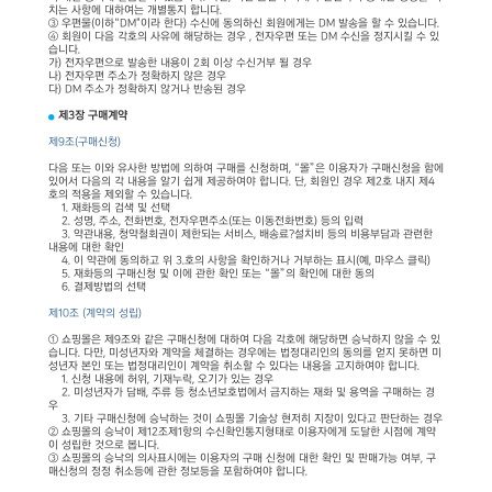
치는 사항에 대하여는 개별통지 합니다.
③ 우편물(이하“DM"이라 한다) 수신에 동의하신 회원에게는 DM 발송을 할 수 있습니다.
④ 회원이 다음 각호의 사유에 해당하는 경우 , 전자우편 또는 DM 수신을 정지시킬 수 있
습니다.
가) 전자우편으로 발송한 내용이 2회 이상 수신거부 될 경우
나) 전자우편 주소가 정확하지 않은 경우
다) DM 주소가 정확하지 않거나 반송된 경우
제3장 구매계약
제9조(구매신청)
다음 또는 이와 유사한 방법에 의하여 구매를 신청하며, “몰”은 이용자가 구매신청을 함에
있어서 다음의 각 내용을 알기 쉽게 제공하여야 합니다. 단, 회원인 경우 제2호 내지 제4
호의 적용을 제외할 수 있습니다.
1. 재화등의 검색 및 선택
2. 성명, 주소, 전화번호, 전자우편주소(또는 이동전화번호) 등의 입력
3. 약관내용, 청약철회권이 제한되는 서비스, 배송료?설치비 등의 비용부담과 관련한
내용에 대한 확인
4. 이 약관에 동의하고 위 3.호의 사항을 확인하거나 거부하는 표시(예, 마우스 클릭)
5. 재화등의 구매신청 및 이에 관한 확인 또는 “몰”의 확인에 대한 동의
6. 결제방법의 선택
제10조 (계약의 성립)
① 쇼핑몰은 제9조와 같은 구매신청에 대하여 다음 각호에 해당하면 승낙하지 않을 수 있
습니다. 다만, 미성년자와 계약을 체결하는 경우에는 법정대리인의 동의를 얻지 못하면 미
성년자 본인 또는 법정대리인이 계약을 취소할 수 있다는 내용을 고지하여야 합니다.
1. 신청 내용에 허위, 기재누락, 오기가 있는 경우
2. 미성년자가 담배, 주류 등 청소년보호법에서 금지하는 재화 및 용역을 구매하는 경
우
3. 기타 구매신청에 승낙하는 것이 쇼핑몰 기술상 현저히 지장이 있다고 판단하는 경우
② 쇼핑몰의 승낙이 제12조제1항의 수신확인통지형태로 이용자에게 도달한 시점에 계약
이 성립한 것으로 봅니다.
③ 쇼핑몰의 승낙의 의사표시에는 이용자의 구매 신청에 대한 확인 및 판매가능 여부, 구
매신청의 정정 취소등에 관한 정보등을 포함하여야 합니다.