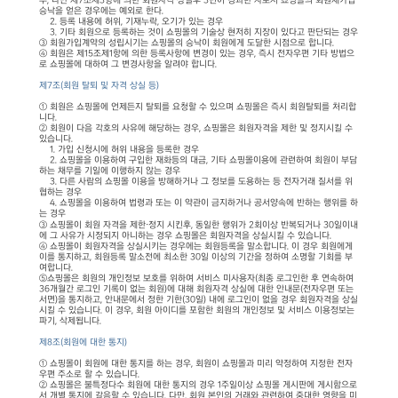
우, 다만 제7조제3항에 의한 회원자격 상실후 3년이 경과한 자로서 쇼핑몰의 회원재가입
승낙을 얻은 경우에는 예외로 한다.
2. 등록 내용에 허위, 기재누락, 오기가 있는 경우
3. 기타 회원으로 등록하는 것이 쇼핑몰의 기술상 현저히 지장이 있다고 판단되는 경우
③ 회원가입계약의 성립시기는 쇼핑몰의 승낙이 회원에게 도달한 시점으로 합니다.
④ 회원은 제15조제1항에 의한 등록사항에 변경이 있는 경우, 즉시 전자우편 기타 방법으
로 쇼핑몰에 대하여 그 변경사항을 알려야 합니다.
제7조(회원 탈퇴 및 자격 상실 등)
① 회원은 쇼핑몰에 언제든지 탈퇴를 요청할 수 있으며 쇼핑몰은 즉시 회원탈퇴를 처리합
니다.
② 회원이 다음 각호의 사유에 해당하는 경우, 쇼핑몰은 회원자격을 제한 및 정지시킬 수
있습니다.
1. 가입 신청시에 허위 내용을 등록한 경우
2. 쇼핑몰을 이용하여 구입한 재화등의 대금, 기타 쇼핑몰이용에 관련하여 회원이 부담
하는 채무를 기일에 이행하지 않는 경우
3. 다른 사람의 쇼핑몰 이용을 방해하거나 그 정보를 도용하는 등 전자거래 질서를 위
협하는 경우
4. 쇼핑몰을 이용하여 법령과 또는 이 약관이 금지하거나 공서양속에 반하는 행위를 하
는 경우
③ 쇼핑몰이 회원 자격을 제한·정지 시킨후, 동일한 행위가 2회이상 반복되거나 30일이내
에 그 사유가 시정되지 아니하는 경우 쇼핑몰은 회원자격을 상실시킬 수 있습니다.
④ 쇼핑몰이 회원자격을 상실시키는 경우에는 회원등록을 말소합니다. 이 경우 회원에게
이를 통지하고, 회원등록 말소전에 최소한 30일 이상의 기간을 정하여 소명할 기회를 부
여합니다.
⑤쇼핑몰은 회원의 개인정보 보호를 위하여 서비스 미사용자(최종 로그인한 후 연속하여
36개월간 로그인 기록이 없는 회원)에 대해 회원자격 상실에 대한 안내문(전자우편 또는
서면)을 통지하고, 안내문에서 정한 기한(30일) 내에 로그인이 없을 경우 회원자격을 상실
시킬 수 있습니다. 이 경우, 회원 아이디를 포함한 회원의 개인정보 및 서비스 이용정보는
파기, 삭제됩니다.
제8조(회원에 대한 통지)
① 쇼핑몰이 회원에 대한 통지를 하는 경우, 회원이 쇼핑몰과 미리 약정하여 지정한 전자
우편 주소로 할 수 있습니다.
② 쇼핑몰은 불특정다수 회원에 대한 통지의 경우 1주일이상 쇼핑몰 게시판에 게시함으로
서 개별 통지에 갈음할 수 있습니다. 다만, 회원 본인의 거래와 관련하여 중대한 영향을 미