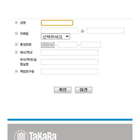
※
성명
@
※
이메일
※
휴대전화
-
-
※
회사/학교
부서/학과/실
험실명
※
책임연구원