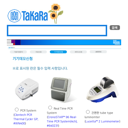
※로 표시된 란은 필수 입력 사항입니다.
Real Time PCR
PCR System
System
간편한 tube type
(
Clontech PCR
(
CronoSTAR™ 96 Real-
luminomter
Thermal Cycler GP,
Time PCR System(4ch),
(
Lucetta™ 2 Luminometer
)
#WN400
)
#640231
)