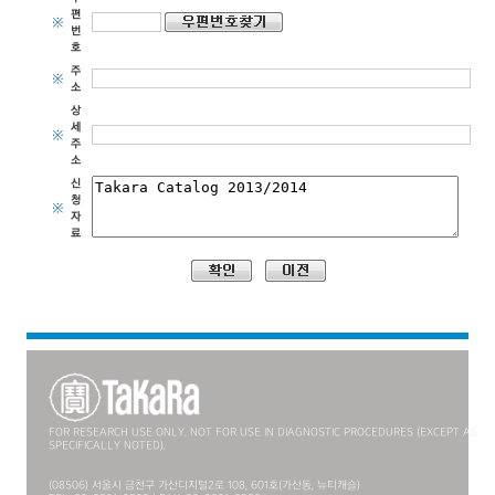
편
※
번
호
주
※
소
상
세
※
주
소
신
청
※
자
료
FOR RESEARCH USE ONLY. NOT FOR USE IN DIAGNOSTIC PROCEDURES (EXCEPT AS
SPECIFICALLY NOTED).
(08506) 서울시 금천구 가산디지털2로 108, 601호(가산동, 뉴티캐슬)