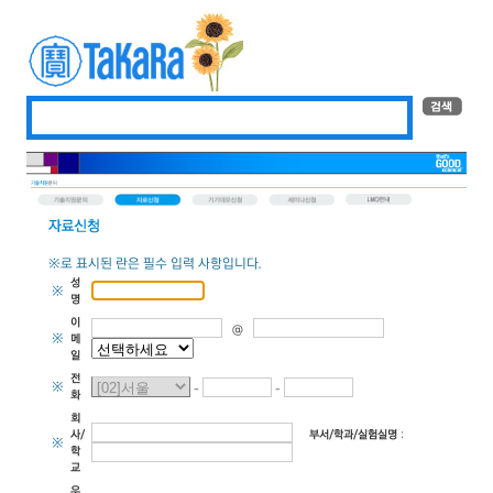
※로 표시된 란은 필수 입력 사항입니다.
성
※
명
이
@
※
메
일
전
※
-
-
화
회
부서/학과/실험실명
:
사/
※
학
교
우