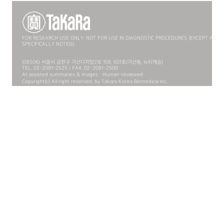
FOR RESEARCH USE ONLY. NOT FOR USE IN DIAGNOSTIC PROCEDURES (EXCEPT AS
SPECIFICALLY NOTED).
(08506) 서울시 금천구 가산디지털2로 108, 601호(가산동, 뉴티캐슬)
TEL. 02-2081-2525 | FAX. 02-2081-2500
AI-assisted summaries & images · Human-reviewed
Copyright(c) All right reserved. by Takara Korea Biomedical Inc.