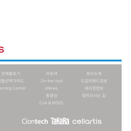
전제품보기
브로셔
회사소개
제품선택가이드
On-line tool
도입브랜드정보
arning Center
eNews
대리점정보
동영상
찾아오시는 길
CoA & MSDS