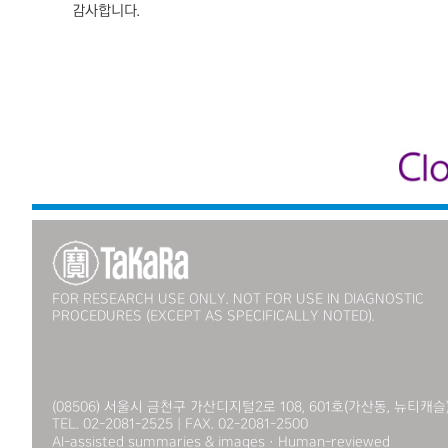
감사합니다
.
​
FOR RESEARCH USE ONLY. NOT FOR USE IN DIAGNOSTIC
PROCEDURES (EXCEPT AS SPECIFICALLY NOTED).
(08506) 서울시 금천구 가산디지털2로 108, 601호(가산동, 뉴티캐슬
TEL. 02-2081-2525 | FAX. 02-2081-2500
AI-assisted summaries & images · Human-reviewed