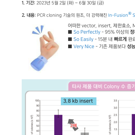
1.
기간
:
2023
년
5
월
2
일
(
화
) ~ 6
월
30
일
(
금
)
®
2.
내용
:
PCR cloning
기술의 원조
,
더 강력해진
In-Fusion
S
어떠한 vector, insert, 제한효
■
So Perfectly
- 95% 이상의
정
■
So Easily
- 15분 내
빠르게
완료
■
Very Nice
- 기존 제품보다
성능