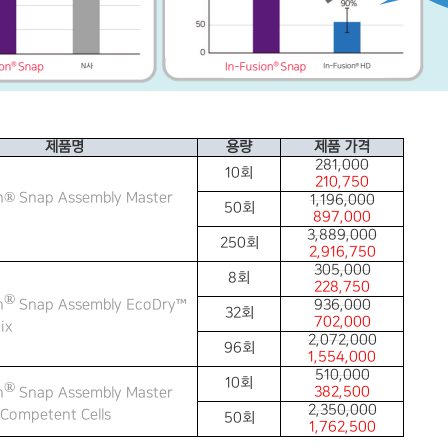
제품명
용량
제품 가격
281,000
10
회
210,750
n® Snap Assembly Master
1,196,000
50
회
897,000
3,889,000
250
회
2,916,750
305,000
8
회
228,750
®
936,000
n
Snap Assembly EcoDry
™
32
회
702,000
ix
2,072,000
96
회
1,554,000
510,000
10
회
®
382,500
n
Snap Assembly Master
2,350,000
 Competent Cells
50
회
1,762,500