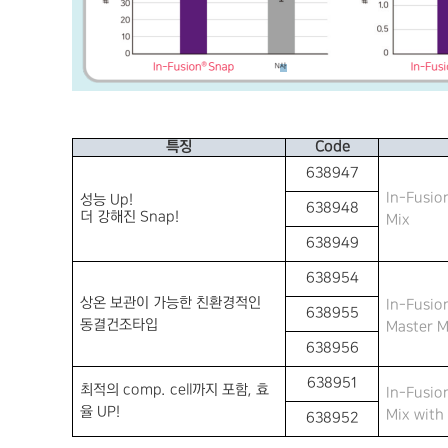
특징
Code
638947
In-Fusio
성능
Up!
638948
더 강해진
Snap!
Mix
638949
638954
상온 보관이 가능한 친환경적인
In-Fusio
638955
동결건조타입
Master M
638956
638951
최적의
comp. cell
까지 포함
,
효
In-Fusio
율
UP!
Mix with
638952