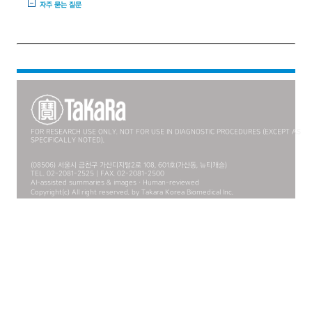
자주 묻는 질문
FOR RESEARCH USE ONLY. NOT FOR USE IN DIAGNOSTIC PROCEDURES (EXCEPT AS
SPECIFICALLY NOTED).
(08506) 서울시 금천구 가산디지털2로 108, 601호(가산동, 뉴티캐슬)
TEL. 02-2081-2525 | FAX. 02-2081-2500
AI-assisted summaries & images · Human-reviewed
Copyright(c) All right reserved. by Takara Korea Biomedical Inc.