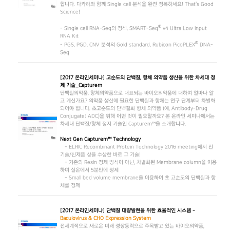
합니다. 다카라와 함께 Single cell 분석을 완전 정복하세요! That's Good
Science!
®
- Single cell RNA-Seq의 정석, SMART-Seq
v4 Ultra Low Input
RNA Kit
®
- PGS, PGD, CNV 분석의 Gold standard, Rubicon PicoPLEX
DNA-
Seq
[2017 온라인세미나] 고순도의 단백질, 항체 의약품 생산을 위한 차세대 정
제 기술_Capturem
단백질의약품, 항체의약품으로 대표되는 바이오의약품에 대하여 얼마나 알
고 계신가요? 의약품 생산에 필요한 단백질과 항체는 연구 단계부터 차별화
되어야 합니다. 초고순도의 단백질화 항체 의약품 (예, Antibody-Drug
Conjugate: ADC)을 위해 어떤 것이 필요할까요? 본 온라인 세미나에서는
차세대 단백질/항체 정지 기술인 Capturem™을 소개합니다.
Next Gen Capturem™ Technology
- ELRIC Recombinant Protein Technology 2016 meeting에서 신
기술/신제품 상을 수상한 바로 그 기술!
- 기존의 Resin 정제 방식이 아닌, 차별화된 Membrane column을 이용
하여 실온에서 5분만에 정제
- Small bed volume membrane을 이용하여 초 고순도의 단백질과 항
체를 정제
[2017 온라인세미나] 단백질 대량발현을 위한 효율적인 시스템 -
Baculovirus & CHO Expression System
전세계적으로 새로운 미래 성장동력으로 주목받고 있는 바이오의약품,