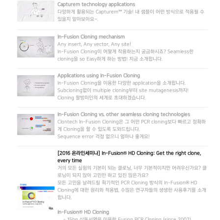
Capturem technology applications
다양하게 활용되는 Capturem™ 기술! 내 샘플이 어떤 방식으로 적용될 수
있을지 알아보아요~.
In-Fusion Cloning mechanism
Any insert, Any vector, Any site!
In-Fusion Cloning이 어떻게 작용하는지 궁금하시죠? Seamless한
cloning을 so Easy하게 하는 방법! 지금 소개합니다.
Applications using In-Fusion Cloning
In-Fusion Cloning을 이용한 다양한 application을 소개합니다.
Subcloning없이 multiple cloning부터 site mutagenesis까지!
Cloning 팔방미인의 세계로 초대하겠습니다.
In-Fusion Cloning vs. other seamless cloning technologies
Clontech In-Fusion Cloning은 그 어떤 PCR cloning보다 빠르고 정확하
게 Cloning을 할 수 있도록 도와드립니다.
Sequence error 걱정 없으니 얼마나 좋게요!
[2016 온라인세미나] In-Fusion® HD Cloning: Get the right clone,
every time
거의 모든 실험의 기본이 되는 클로닝, 너무 기본적이지만 어려우신가요? 클
로닝이 되지 않아 고민만 하고 있진 않은가요?
모든 고민을 날려드릴 획기적인 PCR Cloning 방식의 In-Fusion® HD
Cloning에 대한 원리와 적용법, 수많은 연구자들의 생생한 사용후기를 소개
합니다.
In-Fusion® HD Cloning
- 15bp 상동서열을 이용한 Fusion PCR Cloning (since 2002)