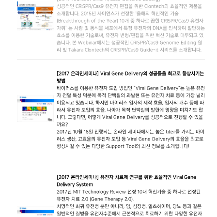
성공적인 CRISPR/Cas9 유전자 편집을 위한 Clontech의 효율적인 제품을
소개합니다. 2015년 사이언스가 선정한 ‘올해의 혁신적인 기술
(Breakthrough of the Year) 10개 중 하나로 꼽힌 CRISPR/Cas9 유전자
가위’ 는 사람 및 동식물 세포에서 특정 유전자의 DNA를 인식하여 절단하는
효소를 이용한 기술로써, 유전자 변형/편집을 위한 혁신 기술로 대두되고 있
습니다. 본 Webinar에서는 성공적인 CRISPR/Cas9 Genome Editing 원
리 및 Takara Clontech의 CRISPR/Cas9 Guide-it 시리즈를 소개합니다.
[2017 온라인세미나] Viral Gene Delivery의 성공률을 최고로 향상시키는
방법
바이러스를 이용한 유전자 도입 방법인 "Viral Gene Delivery"는 높은 유전
자 전달 특성 덕분에 목적 단백질의 과발현 또는 유전자 치료 등에 가장 널리
이용되고 있습니다. 하지만 바이러스 입자의 제작 효율, 입자의 개수 등에 따
라서 유전자 도입의 효율, 나아가 목적 단백질의 발현에 영향을 미치기도 합
니다. 그렇다면, 어떻게 Viral Gene Delivery를 성공적으로 진행할 수 있을
까요?
2017년 10월 18일 진행되는 온라인 세미나에서는 높은 titer를 가지는 바이
러스 생산, 고효율의 유전자 도입 등 Viral Gene Delivery의 효율을 최고로
향상시킬 수 있는 다양한 Support Tool의 최신 정보를 소개합니다!
[2017 온라인세미나] 유전자 치료제 연구를 위한 효율적인 Viral Gene
Delivery System
2017년 MIT Technology Review 선정 10대 혁신기술 중 하나로 선정된
유전자 치료 2.0 (Gene Therapy 2.0).
치명적인 희귀 유전병 뿐만 아니라, 암, 심장병, 알츠하이머, 당뇨 등과 같은
일반적인 질병을 유전자수준에서 근본적으로 치료하기 위한 다양한 유전자