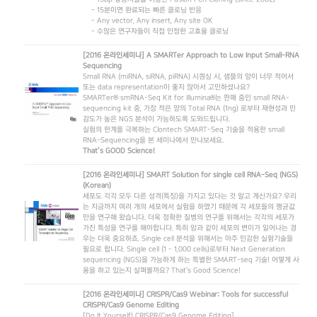
- 15분이면 완료되는 빠른 클로닝 반응
- Any vector, Any insert, Any site OK
- 수많은 연구자들이 직접 인정한 고효율 클로닝
[2016 온라인세미나] A SMARTer Approach to Low Input Small-RNA
Sequencing
Small RNA (miRNA, siRNA, piRNA) 시퀀싱 시, 샘플의 양이 너무 적어서
또는 data representation이 좋지 않아서 고민하셨나요?
SMARTer® smRNA-Seq Kit for Illumina®는 판매 중인 small RNA-
sequencing kit 중, 가장 적은 양의 Total RNA (1ng) 로부터 재현성과 민
감도가 높은 NGS 분석이 가능하도록 도와드립니다.
실험의 한계를 극복하는 Clontech SMART-Seq 기술을 적용한 small
RNA-Sequencing을 본 세미나에서 만나보세요.
That’s GOOD Science!
[2016 온라인세미나] SMART Solution for single cell RNA-Seq (NGS)
(Korean)
세포도 각각 모두 다른 성격(특징)을 가지고 있다는 것 알고 계신가요? 우리
는 지금까지 여러 개의 세포에서 실험을 하였기 때문에 각 세포들의 평균값
만을 연구해 왔습니다. 더욱 정확한 질병의 연구를 위해서는 각각의 세포가
가진 특성을 연구를 해야합니다. 특히 암과 같이 세포의 변이가 일어나는 경
우는 더욱 중요하죠. Single cell 분석을 위해서는 아주 민감한 실험기술을
필요로 합니다. Single cell (1 - 1,000 cells)로부터 Next Generation
sequencing (NGS)을 가능하게 하는 특별한 SMART-seq 기술! 어떻게 사
용을 하고 있는지 살펴볼까요? That's Good Science!
[2016 온라인세미나] CRISPR/Cas9 Webinar: Tools for successful
CRISPR/Cas9 Genome Editing
[Do It Yourself! CRISPR/Cas9 Genome Editing]