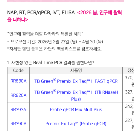
NAP, RT, PCR/qPCR, IVT, ELISA
<2026
봄
,
연구에 활력
을 더하다
>
“
연구에 활력을 더할 다카라의 특별한 혜택
”
-
프로모션 기간
: 2026
년
2
월
23
일
(
월
) ~ 4
월
30 (
목
)
*
자세한 할인 품목은 하단의 엑셀리스트를 참조하세요
.
1.
재현성 있는
Real Time PCR
결과를 원한다면
?
Code
제품명
정
370
®
RR830A
TB Green
Premix Ex Taq
™
II FAST qPCR
®
327
TB Green
Premix Ex Taq™ II
(Tli RNaseH
RR820A
Plus)
342
RR393A
Probe qPCR Mix MultiPlus
327
RR390A
Premix Ex Taq™ (Probe qPCR)