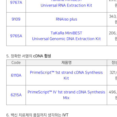
9767A
Universal RNA Extraction Kit
343
9109
RNAiso plus
TaKaRa MiniBEST
206
9765A
Universal Genomic DNA Extraction Kit
5.
정확한 서열의
cDNA
합성
Code
제품명
정
PrimeScript
™
1st strand cDNA Synthesis
321
6110A
Kit
PrimeScript
™
IV 1st strand cDNA Synthesis
496
6215A
Mix
6.
백신 치료제의 품질까지 생각하는
IVT