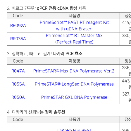
2.
빠르고 간편한
qPCR
전용
cDNA
합성
제품
Code
제품명
정
PrimeScript™ FAST RT reagent Kit
414
RR092A
with gDNA Eraser
PrimeScript™ RT Master Mix
380
RR036A
(Perfect Real Time)
3.
정확하고
,
빠르고
,
길게
!
다카라
PCR
효소
Code
제품명
정
286
R047A
PrimeSTAR® Max DNA Polymerase Ver.2
443
R055A
PrimeSTAR® LongSeq DNA Polymerase
327
R050A
PrimeSTAR GXL DNA Polymerase
4.
다카라의 신뢰받는
정제 솔루션
Code
제품명
정
TaKaRa MiniBEST
299