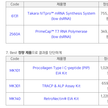
Code
제품명
정
Takara IVTpro
™
mRNA Synthesis System
755
6131
(low dsRNA)
PrimeCap™ T7 RNA Polymerase
349
2560A
(low dsRNA)
7. Best
정량 제품
으로 결과를 단단하게
Code
제품명
정
Procollagen Type I C-peptide (PIP)
1,02
MK101
EIA Kit
659
MK301
TRACP & ALP Assay Kit
1,22
MK140
RetroNectin® EIA Kit