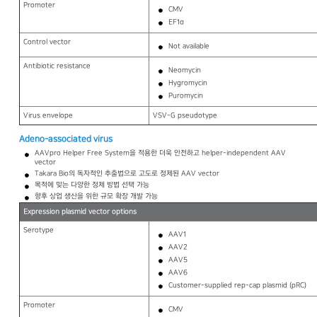
Promoter
CMV
EF1α
Control vector
Not available
Antibiotic resistance
Neomycin
Hygromycin
Puromycin
Virus envelope
VSV-G pseudotype
Adeno-associated virus
AAVpro Helper Free System을 적용한 더욱 안전하고 helper-independent AAV
vector
Takara Bio의 독자적인 추출법으로 고도로 정제된 AAV vector
목적에 맞는 다양한 정제 방법 선택 가능
향후 상업 생산을 위한 규모 확장 개발 가능
Expression plasmid vector options
Serotype
AAV1
AAV2
AAV5
AAV6
Customer-supplied rep-cap plasmid (pRC)
Promoter
CMV