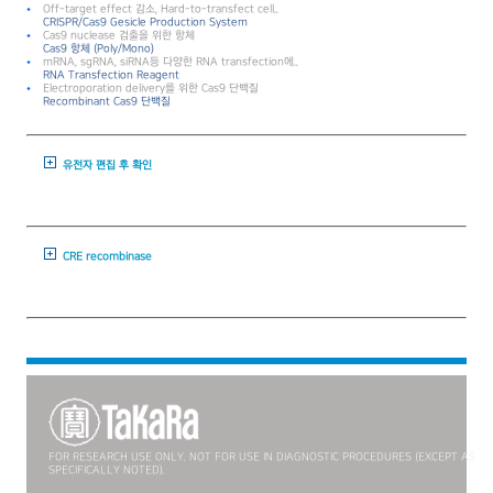
Off-target effect 감소, Hard-to-transfect cell..
CRISPR/Cas9 Gesicle Production System
Cas9 nuclease 검출을 위한 항체
Cas9 항체 (Poly/Mono)
mRNA, sgRNA, siRNA등 다양한 RNA transfection에..
RNA Transfection Reagent
Electroporation delivery를 위한 Cas9 단백질
Recombinant Cas9 단백질
유전자 편집 후 확인
CRE recombinase
FOR RESEARCH USE ONLY. NOT FOR USE IN DIAGNOSTIC PROCEDURES (EXCEPT AS
SPECIFICALLY NOTED).