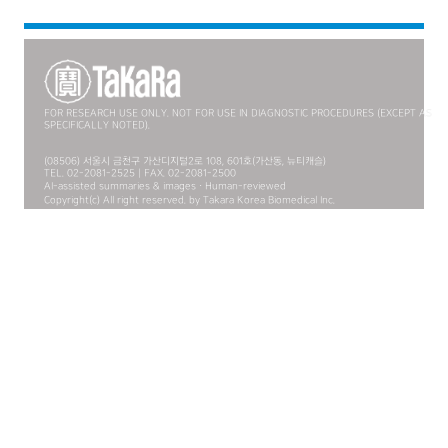
FOR RESEARCH USE ONLY. NOT FOR USE IN DIAGNOSTIC PROCEDURES (EXCEPT AS
SPECIFICALLY NOTED).
(08506) 서울시 금천구 가산디지털2로 108, 601호(가산동, 뉴티캐슬)
TEL. 02-2081-2525 | FAX. 02-2081-2500
AI-assisted summaries & images · Human-reviewed
Copyright(c) All right reserved. by Takara Korea Biomedical Inc.