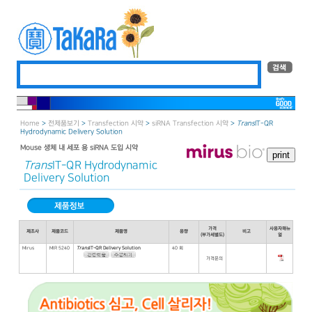
Home
>
전제품보기
>
Transfection 시약
>
siRNA Transfection 시약
>
Trans
IT-QR
Hydrodynamic Delivery Solution
Mouse 생체 내 세포 용 siRNA 도입 시약
Trans
IT-QR Hydrodynamic
Delivery Solution
가격
사용자매뉴
제조사
제품코드
제품명
용량
비고
(부가세별도)
얼
Mirus
MIR 5240
Trans
IT-QR Delivery Solution
40 회
가격문의