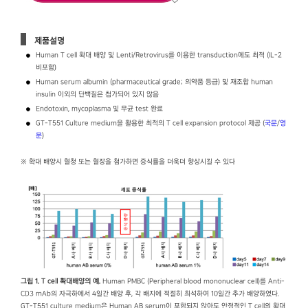
제품설명
Human T cell 확대 배양 및 Lenti/Retrovirus를 이용한 transduction에도 최적 (IL-2
비포함)
Human serum albumin (pharmaceutical grade; 의약품 등급) 및 재조합 human
insulin 이외의 단백질은 첨가되어 있지 않음
Endotoxin, mycoplasma 및 무균 test 완료
GT-T551 Culture medium을 활용한 최적의 T cell expansion protocol 제공 (
국문
/
영
문
)
※ 확대 배양시 혈청 또는 혈장을 첨가하면 증식률을 더욱더 향상시킬 수 있다
그림 1. T cell 확대배양의 예.
Human PMBC (Peripheral blood mononuclear cell)를 Anti-
CD3 mAb의 자극하에서 4일간 배양 후, 각 배지에 적절히 희석하여 10일간 추가 배양하였다.
GT-T551 culture medium은 Human AB serum이 포함되지 않아도 안정적인 T cell의 확대