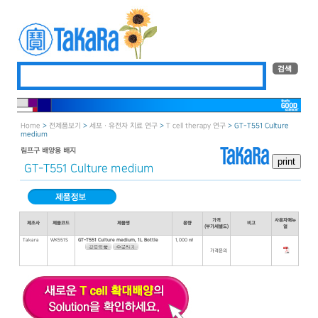
Home
>
전제품보기
>
세포ㆍ유전자 치료 연구
>
T cell therapy 연구
> GT-T551 Culture
medium
림프구 배양용 배지
GT-T551 Culture medium
가격
사용자매뉴
제조사
제품코드
제품명
용량
비고
(부가세별도)
얼
Takara
WK551S
GT-T551 Culture medium, 1L Bottle
1,000 ㎖
가격문의