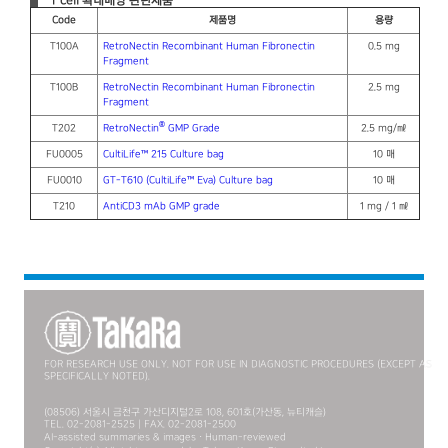
T cell 확대배양 관련제품
Code
제품명
용량
T100A
RetroNectin Recombinant Human Fibronectin
0.5 mg
Fragment
T100B
RetroNectin Recombinant Human Fibronectin
2.5 mg
Fragment
®
T202
RetroNectin
GMP Grade
2.5 mg/㎖
FU0005
CultiLife™ 215 Culture bag
10 매
FU0010
GT-T610 (CultiLife™ Eva) Culture bag
10 매
T210
AntiCD3 mAb GMP grade
1 mg / 1 ㎖
FOR RESEARCH USE ONLY. NOT FOR USE IN DIAGNOSTIC PROCEDURES (EXCEPT AS
SPECIFICALLY NOTED).
(08506) 서울시 금천구 가산디지털2로 108, 601호(가산동, 뉴티캐슬)
TEL. 02-2081-2525 | FAX. 02-2081-2500
AI-assisted summaries & images · Human-reviewed