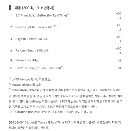
내용 (200 회, 10 ㎕ 반응시)
400
*1
1.
5 X PrimeScript Buffer (for Real Time)
㎕
100
*2
2.
PrimeScript RT Enzyme Mix I
㎕
100
3.
Oligo dT Primer (50 μM)
㎕
400
4.
Random 6mers (100 μM)
㎕
RNase Free dH
O
5.
1㎖
2
*3
6.
EASY Dilution (for Real Time PCR)
1㎖
*1
2+
dNTP Mixture 및 Mg
을 포함.
*2
RNase Inhibitor를 포함.
*3
total RNA나 cDNA를 단계 희석할 때 희석용액으로 사용한다. H
O나 TE buffer로 희석하
2
면 정확한 희석을 할 수 없는 경우가 있지만, EASY Dilution을 이용하면 저농도까지 정확히 희석
을 할 수 있다. 본 buffer는 역전사 반응이나 PCR의 반응성에 영향을 미치지 않으므로 희석한 주
형 용액을 그대로 역전사 반응이나 PCR 반응의 주형으로서 사용할 수 있다.
EASY Dilution (for Real Time PCR) (Code 9160)는 별도 구매 가능.
【주의】
EASY Dilution은 Takara의 Real Time PCR 시약과 함께 사용하기를 권장하며, 타사 제
품과의 호환성은 확인되지 않았음.