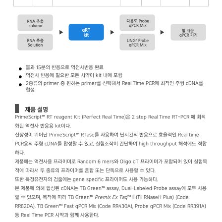
불과 15분의 반응으로 역전사반응 완료
역전사 반응에 필요한 모든 시약이 kit 내에 포함
2종류의 primer 중 원하는 primer를 선택해서 Real Time PCR에 최적인 주형 cDNA를
합성
제품 설명
PrimeScript™ RT reagent Kit (Perfect Real Time)은 2 step Real Time RT-PCR 에 최적
화된 역전사 반응용 kit이다.
신장성이 뛰어난 PrimeScript™ RTase를 사용하여 단시간의 반응으로 효율적인 Real time
PCR용의 주형 cDNA를 합성할 수 있고, 실험조작이 간단하여 high throughput 해석에도 적합
하다.
제품에는 역전사용 프라이머로 Random 6 mers와 Oligo dT 프라이머가 포함되어 있어 실험목
적에 따라서 두 종류의 프라이머를 혼합 또는 단독으로 사용할 수 있다.
또한 특정유전자의 검출에는 gene specific 프라이머도 사용 가능하다.
본 제품에 의해 합성된 cDNA는 TB Green™ assay, Dual-Labeled Probe assay에 모두 사용
할 수 있으며, 목적에 따라 TB Green™
Premix Ex Taq
™ II (Tli RNaseH Plus) (Code
RR820A), TB Green™ Fast qPCR Mix (Code RR430A), Probe qPCR Mix (Code RR391A)
등 Real Time PCR 시약과 함께 사용한다.