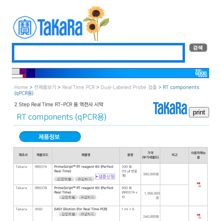
Home
>
전제품보기
>
Real Time PCR
>
Dual-Labeled Probe 검출
> RT components
(qPCR용)
2 Step Real Time RT-PCR 용 역전사 시약
RT components (qPCR용)
가격
사용자매뉴
제조사
제품코드
제품명
용량
비고
(부가세별도)
얼
Takara
RR037A
PrimeScript™ RT reagent Kit (Perfect
200 회
Real Time)
(10 ㎕ 반응
380,000원
계)
Takara
RR037B
PrimeScript™ RT reagent Kit (Perfect
800 회
Real Time)
(RR037A x
1,368,000
4)
원
Takara
9160
EASY Dilution (for Real Time PCR)
1 ml × 8
240,000원