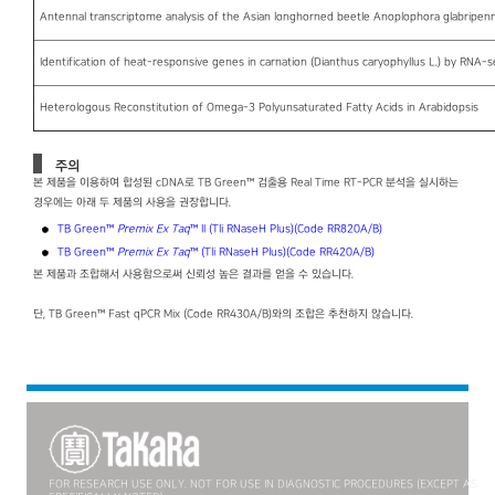
Antennal transcriptome analysis of the Asian longhorned beetle Anoplophora glabripenn
Identification of heat-responsive genes in carnation (Dianthus caryophyllus L.) by RNA-
Heterologous Reconstitution of Omega-3 Polyunsaturated Fatty Acids in Arabidopsis
주의
본 제품을 이용하여 합성된 cDNA로 TB Green™ 검출용 Real Time RT-PCR 분석을 실시하는
경우에는 아래 두 제품의 사용을 권장합니다.
TB Green™
Premix Ex Taq
™ II (Tli RNaseH Plus)(Code RR820A/B)
TB Green™
Premix Ex Taq
™ (Tli RNaseH Plus)(Code RR420A/B)
본 제품과 조합해서 사용함으로써 신뢰성 높은 결과를 얻을 수 있습니다.
단, TB Green™ Fast qPCR Mix (Code RR430A/B)와의 조합은 추천하지 않습니다.
FOR RESEARCH USE ONLY. NOT FOR USE IN DIAGNOSTIC PROCEDURES (EXCEPT AS