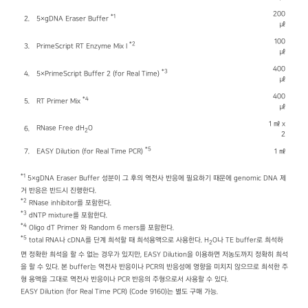
200
*1
2.
5×gDNA Eraser Buffer
㎕
100
*2
3.
PrimeScript RT Enzyme Mix I
㎕
400
*3
4.
5×PrimeScript Buffer 2 (for Real Time)
㎕
400
*4
5.
RT Primer Mix
㎕
1 ㎖ x
RNase Free dH
O
6.
2
2
*5
7.
EASY Dilution (for Real Time PCR)
1 ㎖
*1
5×gDNA Eraser Buffer 성분이 그 후의 역전사 반응에 필요하기 때문에 genomic DNA 제
거 반응은 반드시 진행한다.
*2
RNase inhibitor를 포함한다.
*3
dNTP mixture를 포함한다.
*4
Oligo dT Primer 와 Random 6 mers를 포함한다.
*5
total RNA나 cDNA를 단계 희석할 때 희석용액으로 사용한다. H
O나 TE buffer로 희석하
2
면 정확한 희석을 할 수 없는 경우가 있지만, EASY Dilution을 이용하면 저농도까지 정확히 희석
을 할 수 있다. 본 buffer는 역전사 반응이나 PCR의 반응성에 영향을 미치지 않으므로 희석한 주
형 용액을 그대로 역전사 반응이나 PCR 반응의 주형으로서 사용할 수 있다.
EASY Dilution (for Real Time PCR) (Code 9160)는 별도 구매 가능.