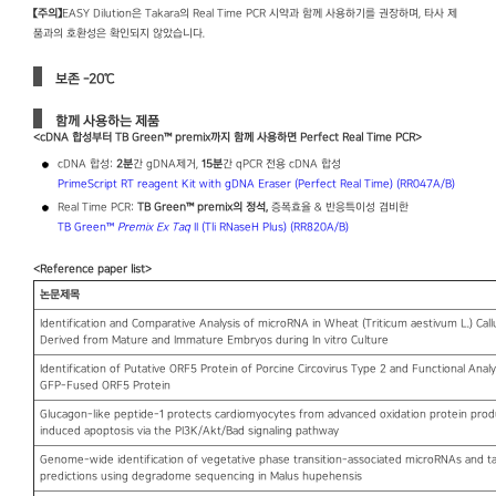
【주의】
EASY Dilution은 Takara의 Real Time PCR 시약과 함께 사용하기를 권장하며, 타사 제
품과의 호환성은 확인되지 않았습니다.
보존 -20℃
함께 사용하는 제품
<cDNA 합성부터 TB Green™ premix까지 함께 사용하면 Perfect Real Time PCR>
cDNA 합성:
2
분
간 gDNA제거,
15
분
간 qPCR 전용 cDNA 합성
PrimeScript RT reagent Kit with gDNA Eraser (Perfect Real Time) (RR047A/B)
Real Time PCR:
TB Green™ premix
의 정석,
증폭효율 & 반응특이성 겸비한
TB Green™
Premix Ex Taq
II (Tli RNaseH Plus) (RR820A/B)
<Reference paper list>
논문제목
Identification and Comparative Analysis of microRNA in Wheat (Triticum aestivum L.) Call
Derived from Mature and Immature Embryos during In vitro Culture
Identification of Putative ORF5 Protein of Porcine Circovirus Type 2 and Functional Analy
GFP-Fused ORF5 Protein
Glucagon-like peptide-1 protects cardiomyocytes from advanced oxidation protein prod
induced apoptosis via the PI3K/Akt/Bad signaling pathway
Genome-wide identification of vegetative phase transition-associated microRNAs and t
predictions using degradome sequencing in Malus hupehensis