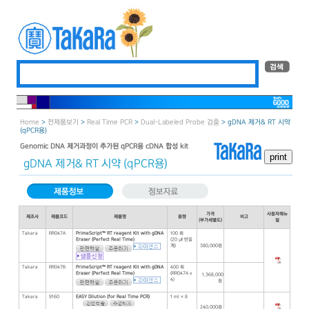
Home
>
전제품보기
>
Real Time PCR
>
Dual-Labeled Probe 검출
> gDNA 제거& RT 시약
(qPCR용)
Genomic DNA 제거과정이 추가된 qPCR용 cDNA 합성 kit
gDNA 제거& RT 시약 (qPCR용)
가격
사용자매뉴
제조사
제품코드
제품명
용량
비고
(부가세별도)
얼
Takara
RR047A
PrimeScript™ RT reagent Kit with gDNA
100 회
Eraser (Perfect Real Time)
(20 ㎕ 반응
계)
380,000원
Takara
RR047B
PrimeScript™ RT reagent Kit with gDNA
400 회
Eraser (Perfect Real Time)
(RR047A x
1,368,000
4)
원
Takara
9160
EASY Dilution (for Real Time PCR)
1 ml × 8
240,000원