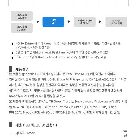
gDNA Eraser에 의해 genomic DNA를 2분만에 제거한 후, 15분간 역전사반응으로
qPCR용 cDNA를 합성가능
2종류의 역전사용 primer로 Real Time PCR에 최적인 주형 cDNA를 합성
TB Green™용과 Dual-Labeled probe assay용 실험에 모두 적용 가능
제품설명
본 제품은 genomic DNA 제거과정이 추가된 Real Time RT-PCR용 역전사 시약이다.
강력한 DNA 분해 활성을 가진 gDNA Eraser에 의해 genomic DNA만을 42℃, 2분의 처리로
제거한 후, DNA 분해 활성을 완전하게 억제하는 성분을 포함한 역전사용 반응 시약을
첨가하여 15분간의 역전사 반응을 실시한다. 20분 미만의 신속한 반응으로 샘플의 손실없이
RNA로부터 qPCR용 cDNA를 합성할 수 있다.
본 제품에 의해 합성된 cDNA는 TB Green™ assay, Dual-Laveled Probe assay에 모두 사용
할 수 있으며, 목적에 따라 TB Green™
Premix Ex Taq
™ II (Tli RNaseH Plus) (Code
RR820A), Probe qPCR Mix (Code RR391A) 등 Real Time PCR 시약과 함께 사용한다.
내용 (100 회, 20 ㎕ 반응시)
100
1.
gDNA Eraser
㎕