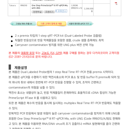
Takara
RR601B
One Step PrimeScript™ III RT-qPCR Mix,
1,000회
with UNG
(RR601A x 5)
2,299,500
원
2 x premix 타입의 1 step qRT-PCR kit (Dual-Labeled Probe 검출법)
탁월한 반응성으로 반응 억제물질을 포함한 샘플, crude 샘플 증폭에도 최적
Carryover contamination 방지를 위한 UNG plus 버전 선택 가능
본 제품의
대용량 포장
또는
고농도 (5X, GPR)
제품 구매를 원하는 경우 다카라코리아 고객지원
(02-2081-2510)으로 문의 바랍니다.
제품설명
본 제품은 Dual Labeled Probe법의 1 step Real Time RT-PCR 전용 premix 시약이다.
본 제품은 qPCR을 수행하기 위한 역전사효소와 PCR 효소 및 반응 buffer가 premix화 되어 있
어 하나의 튜브 내에서 한번에 RT-PCR 반응을 진행할 수 있어, 조작이 간편하고
contamination의 위험을 낮출 수 있다.
역전사 효소는 내열성이 높고, 반응 억제물질이 존재하여도 효율적으로 cDNA 합성이 가능한
PrimeScript RTase III 를 사용하고 있다.
또한 본 제품은 복수의 반응을 동시에 실시하는 multiplex Real Time RT-PCR 반응에도 적용할
수 있다.
반복적인 PCR 반응에서 발생 위험이 높은 carryover contamination을 방지하기 위해 UNG를
포함한 One Step PrimeScript™ III RT-qPCR Mix, with UNG (Code RR601S/A/B)도 판매하
고 있다. 본 제품을 이용하면 RNA/DNA virus의 조기 검출이나 mRNA 발현해석을 좀더 간편하