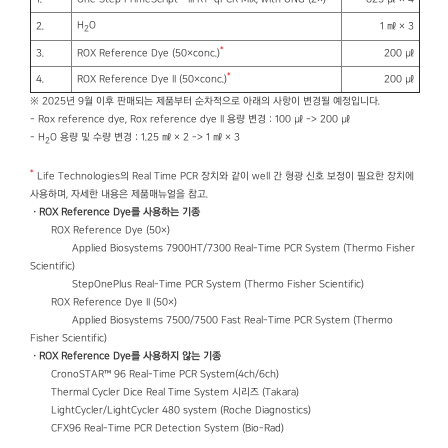
H
O
2.
1 ㎖ × 3
2
*
3.
ROX Reference Dye (50×conc.)
200 ㎕
*
4.
ROX Reference Dye II (50×conc.)
200 ㎕
※ 2025년 9월 이후 판매되는 제품부터 순차적으로 아래의 사항이 변경될 예정입니다.
- Rox reference dye, Rox reference dye II 용량 변경 : 100 ㎕ -> 200 ㎕
- H
O 용량 및 수량 변경 : 1.25 ㎖ × 2 -> 1 ㎖ × 3
2
*
Life Technologies의 Real Time PCR 장치와 같이 well 간 형광 신호 보정이 필요한 장치에
사용하며, 자세한 내용은 제품매뉴얼을 참고.
ㆍROX Reference Dye를 사용하는 기종
ROX Reference Dye (50×)
Applied Biosystems 7900HT/7300 Real-Time PCR System (Thermo Fisher
Scientific)
StepOnePlus Real-Time PCR System (Thermo Fisher Scientific)
ROX Reference Dye II (50×)
Applied Biosystems 7500/7500 Fast Real-Time PCR System (Thermo
Fisher Scientific)
ㆍROX Reference Dye를 사용하지 않는 기종
CronoSTAR™ 96 Real-Time PCR System(4ch/6ch)
Thermal Cycler Dice Real Time System 시리즈 (Takara)
LightCycler/LightCycler 480 system (Roche Diagnostics)
CFX96 Real-Time PCR Detection System (Bio-Rad)