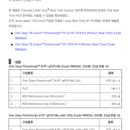
고 정확하게 진행할 수 있다.
®
본 제품은 Thermal Cycler Dice
Real Time System 장치에 최적화되어 있지만, 주요 Real
Time PCR 장치에도 사용할 수 있음을 확인하였다.
주의: Intercalater (TB Green™)법을 이용한 1 step Real Time RT-PCR에는 아래의 제품을
추천합니다.
One Step TB Green™ PrimeScript™ PLUS RT-PCR Kit (Perfect Real Time) (Code
RR096A)
One Step TB Green™ PrimeScript™ RT-PCR Kit II (Perfect Real Time) (Code
RR086A)
내용
One Step PrimeScript™ III RT-qPCR Mix (Code RR600A, 200회; 25㎕ 반응 시)
구성품명
용량
1.
One Step PrimeScript™ III RT-qPCR Mix (2×)
625 ㎕ × 4
H
O
2.
1 ㎖ × 3
2
*
3.
ROX Reference Dye (50×conc.)
200 ㎕
*
4.
ROX Reference Dye II (50×conc.)
200 ㎕
One Step PrimeScript III RT-qPCR Mix, with UNG (Code RR601A, 200회; 25㎕ 반응 시)
구성품명
용량
1.
One Step PrimeScript™ III RT-qPCR Mix, with UNG (2×)
625 ㎕ × 4