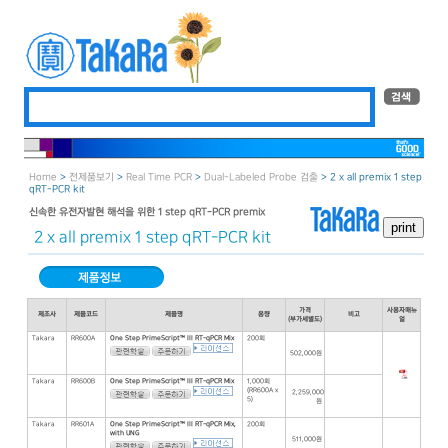
Home
>
전제품보기
>
Real Time PCR
>
Dual-Labeled Probe 검출
> 2 x all premix 1 step
qRT-PCR kit
신속한 유전자발현 해석을 위한 1 step qRT-PCR premix
2 x all premix 1 step qRT-PCR kit
가격
사용자매뉴
제조사
제품코드
제품명
용량
비고
(부가세별도)
얼
Takara
RR600A
One Step PrimeScript™ III RT-qPCR Mix
200회
502,000원
Takara
RR600B
One Step PrimeScript™ III RT-qPCR Mix
1,000회
(RR600A x
2,259,000
5)
원
Takara
RR601A
One Step PrimeScript™ III RT-qPCR Mix,
200회
with UNG
511,000원