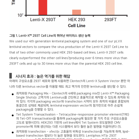
그림 1. Lenti-X™ 293T Cell Line의 뛰어난 바이러스 생산 능력
We used our 4th generation lentiviral packaging system and one of our pLVX
lentiviral vectors to compare the virus production of the Lenti-X 293T Cell Line to
that of two other commonly used HEK 293-based cell lines. Lenti-X 293T cells
clearly outperformed the other cell lines?producing over 6 times more virus than
293FT cells and up to 30 times more virus than the parental HEK 293 cell line.
시너지 효과 : 높은 역가를 위한 해답
아래의 구성요소를 293T 세포와 함께 사용하면 Clontech의 Lenti-X System Vector 뿐만 아
니라 다른 lentivirus vector를 이용할 때도 최고 역가의 안전한 lentivirus를 생산할 수 있다.
최적화된 Packaging Mix - Clontech의 4세대 packaging mix인 Lenti-X™ Packaging
Single Shots는 고역가의 Lentivirus를 간단하고 효율적으로 제작할 수 있도록 최적화 되
어 있다. 각각의 packaging vector와 transfection 시약이 모두 최적의 비율로 혼합되어
동결건조 상태로 제공되며, lentiviral expression vector의 첨가만으로 아주 손쉽게
packaging을 진행할 수 있다.
Tet System Transactivation - Tetracycline-responsive promoter element(TRE)
의 Tet-Off transactivation을 통하여 packaging에 필요한 몇 가지 주요 구성요소들을
고도로 발현시킨다. HEK293 기반의 cell lines에서 Tet System 유도발현은 CMV
promoter에 의해 생산되는 다른 시스템에서 보다 훨씬 높은 발현을 이끌어낸다 (1).
최적화된 transfection - xfect는 고효율의 비독성 transfection을 가능하게 하며, lipid-
based transfection 법보다 더 높은 발현을 유도한다. Lentiphos HT는 293T