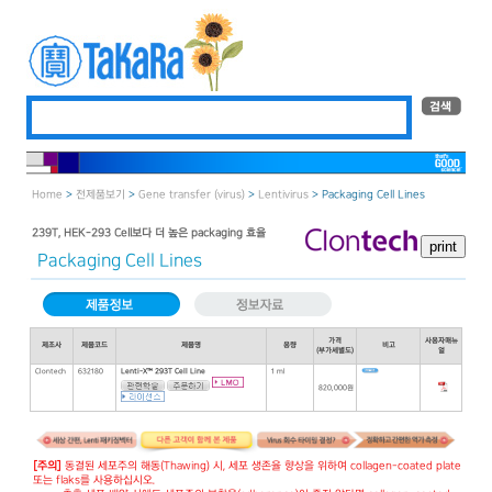
Home
>
전제품보기
>
Gene transfer (virus)
>
Lentivirus
> Packaging Cell Lines
239T, HEK-293 Cell보다 더 높은 packaging 효율
Packaging Cell Lines
가격
사용자매뉴
제조사
제품코드
제품명
용량
비고
(부가세별도)
얼
Clontech
632180
Lenti-X™ 293T Cell Line
1 ml
820,000원
[주의]
동결된 세포주의 해동(Thawing) 시, 세포 생존율 향상을 위하여 collagen-coated plate
또는 flaks를 사용하십시오.