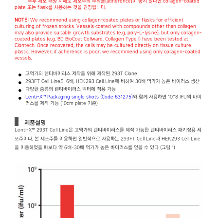
추후 세포 배양 시에도 세포주의 부착율(adherence)이 좋지 않다면 collagen-coated
plate 또는 flask를 사용하는 것을 권장합니다.
NOTE:
We recommend using collagen-coated plates or flasks for efficient
culturing of frozen stocks. Vessels coated with compounds other than collagen
may also provide suitable growth substrates (e.g. poly-L-lysine), but only collagen-
coated plates (e.g. BD BioCoat Cellware, Collagen Type I) have been tested at
Clontech. Once recovered, the cells may be cultured directly on tissue culture
plastic. However, if adherence is poor, we recommend using only collagen-coated
vessels.
고역가의 렌티바이러스 제작을 위해 제작된 293T Clone
293FT Cell Line의 6배, HEK293 Cell Line에 비하여 30배 역가가 높은 바이러스 생산
다양한 종류의 렌티바이러스 벡터에 적용 가능
Lenti-X™ Packaging single shots (Code 631275)
와 함께 사용하면 10^8 IFU의 바이
러스를 제작 가능 (10cm plate 기준)
제품설명
Lenti-X™ 293T Cell Line은 고역가의 렌티바이러스를 제작 가능한 렌티바이러스 패키징용 세
포주이다. 본 세포주를 이용하면 일반적으로 사용하는 293FT Cell Line과 HEK293 Cell Line
을 이용하였을 때보다 약 6배-30배 역가가 높은 바이러스를 얻을 수 있다 (그림 1)