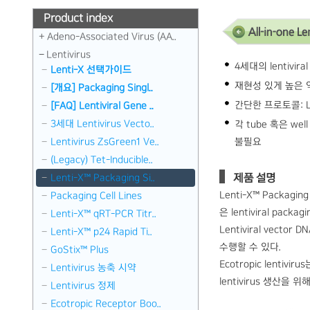
Product index
Adeno-Associated Virus (AA..
Lentivirus
4세대의 lentivi
Lenti-X 선택가이드
재현성 있게 높은 역
[개요] Packaging Singl..
간단한 프로토콜: Len
[FAQ] Lentiviral Gene ..
3세대 Lentivirus Vecto..
각 tube 혹은 wel
Lentivirus ZsGreen1 Ve..
불필요
(Legacy) Tet-Inducible..
Lenti-X™ Packaging Si..
제품 설명
Lenti-X™ Packagin
Packaging Cell Lines
은 lentiviral pac
Lenti-X™ qRT-PCR Titr..
Lentiviral vecto
Lenti-X™ p24 Rapid Ti..
수행할 수 있다.
GoStix™ Plus
Ecotropic lent
Lentivirus 농축 시약
lentivirus 생산을 위
Lentivirus 정제
Ecotropic Receptor Boo..