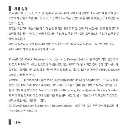
제품 설명
본 제품은 핵산 (DNA, RNA)을 Hydrodynamic법에 의해 쥐의 다양한 조직 세포에 높은 효율로
도입하기 위한 시스템이다. 쥐의 꼬리 정맥에 주사하는 것만으로 용이하고 재현성있게 핵산을 도
입할 수 있다.
도입된 유전자의 발현 레벨이 가장 높은 조직은 간으로 비장, 신장, 폐, 심장에서도 도입 유전자의
발현을 확인할 수 있다. 쥐 생체 내에서의 유전자 발현 연구나 특정 조직으로의 유전자 발현 연구
등에 유효하다.
주：도입 유전자의 생체 내에서의 발현은 사용한 프로모터나 도입 유전자, 표적으로 하는 조직
등에 의해서 영향을 받을 가능성이 있다.
Trans
IT-QR (Quick Recovery) Hydrodynamic Delivery Solution은 핵산과 직접 혼합해 쥐
의 꼬리 정맥에 주사하는 것으로써 핵산을 도입하는 시약이다. 본 시약은 주사 후에 쥐가 신속히
회복하는 특징을 가지고 있어 안전하게 핵산 도입을 실시할 수 있다. 본 시약은 siRNA 및 DNA의
도입에 사용할 수 있다.
Trans
IT-EE (Enhanced Expression) Hydrodynamic Delivery Solution는 DNA와 직접 혼
합한 것을 쥐의 꼬리 정맥에 주사하는 것으로써 DNA를 도입해 높은 레벨로 유전자 발현을 실시
할 수 있도록 설계되었다.
Trans
IT-QR (Quick Recovery) Hydrodynamic Delivery Solution
에 비해 모든 장기로 약 2-3배 높은 레벨로 발현이 보인다. 본 시약은 DNA의 도입에 적합하고,
siRNA 도입에는 사용할 수 없다.
또,
Trans
IT Delivery Starter Kit는 Delivery Solution 외에 쥐의 꼬리 정맥주사에 필요한 기
구가 세트가 된 키트이다.
내용