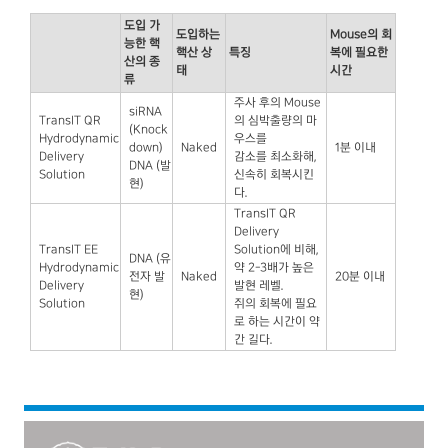
도입 가
도입하는
Mouse의 회
능한 핵
핵산 상
특징
복에 필요한
산의 종
태
시간
류
주사 후의 Mouse
siRNA
TransIT QR
의 심박출량의 마
(Knock
Hydrodynamic
우스를
down)
Naked
1분 이내
Delivery
감소를 최소화해,
DNA (발
Solution
신속히 회복시킨
현)
다.
TransIT QR
Delivery
TransIT EE
Solution에 비해,
DNA (유
Hydrodynamic
약 2-3배가 높은
전자 발
Naked
20분 이내
Delivery
발현 레벨.
현)
Solution
쥐의 회복에 필요
로 하는 시간이 약
간 길다.