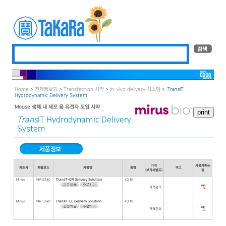
Home
>
전제품보기
>
Transfection 시약
>
in-vivo delivery 시스템
>
Trans
IT
Hydrodynamic Delivery System
Mouse 생체 내 세포 용 유전자 도입 시약
Trans
IT Hydrodynamic Delivery
System
가격
사용자매뉴
제조사
제품코드
제품명
용량
비고
(부가세별도)
얼
Mirus
MIR 5240
Trans
IT-QR Delivery Solution
40 회
가격문의
Mirus
MIR 5340
Trans
IT-EE Delivery Solution
40 회
가격문의