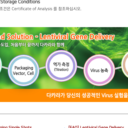
Storage Conditions
 Certificate of Analysis 를 참조하십시오.
ing Single Shots
[FAQ] Lentiviral Gene Delivery