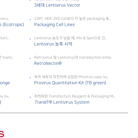
3세대 Lentivirus Vector
iru..
239T, HEK-293 Cell보다 더 높은 packaging 효..
 (Ecotropic)
Packaging Cell Lines
er)..
Lentivirus 농도가 낮을 때, Mix & Spin으로 간..
Lentivirus 농축 시약
 trans..
Retrovirus 및 Lentivirus의 transduction enha..
RetroNectin®
목적 세포의 유전자에 삽입된 Provirus copy nu..
ponge
Provirus Quantitation Kit (TB green)
 nu..
최적화된 Transfection Reagent & Packaging Mi..
)
Trans
IT® Lentivirus System