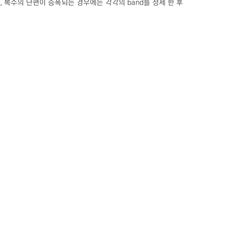
분 분석, 복수의 단편이 증폭되는 경우에는 각각의 band를 정제 한 후