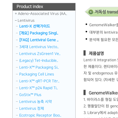
Product index
Adeno-Associated Virus (AA..
Lentivirus
GenomeWalke
Lenti-X 선택가이드
대부분의 lentivira
[개요] Packaging Singl..
분석에 필요한 모든
[FAQ] Lentiviral Gene ..
3세대 Lentivirus Vecto..
제품설명
Lentivirus ZsGreen1 Ve..
Lenti-X Integra
(Legacy) Tet-Inducible..
한 제품이다. 렌티바이러
Lenti-X™ Packaging Si..
자 및 endogenous
Packaging Cell Lines
함되어 있다. (자세한 
Lenti-X™ qRT-PCR Titr..
Lenti-X™ p24 Rapid Ti..
GenomeWalke
GoStix™ Plus
1. 바이러스를 형질 도입
Lentivirus 농축 시약
2. 평활말단이 된 genomi
Lentivirus 정제
3. Library에서 a
Ecotropic Receptor Boo..