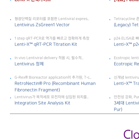
형광단백질 리포터를 포함한 Lentiviral expres..
Tetracyclin
Lentivirus ZsGreen1 Vector
(Legacy) Te
1 step qRT-PCR로 역가를 빠르고 정확하게 측정
p24 ELISA로
Lenti-X™ qRT-PCR Titration Kit
Lenti-X™ p24
In vivo Lentiviral delivery 적용 시, 필수적..
Ecotropic len
Lentivirus 정제
Ecotropic R
G-Rex® Bioreactor application이 추가된, T-c..
신개념 lentiviru
RetroNectin® Pro (Recombinant Human
Lenti-X™ Tr
Fibronectin Fragment)
Lentivirus가 목적세포 유전자에 삽입된 위치를..
안전성 강화, Pu
Integration Site Analysis Kit
3세대 Lentivi
Pur)