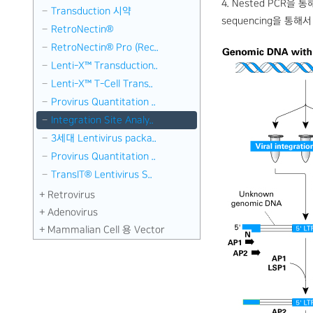
4. Nested PCR을
Transduction 시약
sequencing을 통해
RetroNectin®
RetroNectin® Pro (Rec..
Lenti-X™ Transduction..
Lenti-X™ T-Cell Trans..
Provirus Quantitation ..
Integration Site Analy..
3세대 Lentivirus packa..
Provirus Quantitation ..
TransIT® Lentivirus S..
Retrovirus
Adenovirus
Mammalian Cell 용 Vector