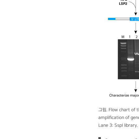
그림. Flow chart of th
amplification of gen
Lane 3: SspI library