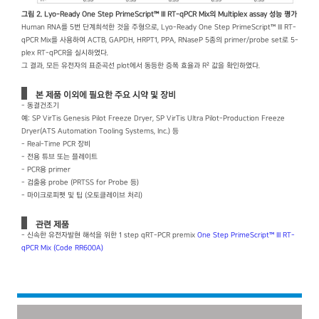
그림 2. Lyo-Ready One Step PrimeScript™ III RT-qPCR Mix의 Multiplex assay 성능 평가
Human RNA를 5번 단계희석한 것을 주형으로, Lyo-Ready One Step PrimeScript™ III RT-
qPCR Mix를 사용하여 ACTB, GAPDH, HRPT1, PPA, RNaseP 5종의 primer/probe set로 5-
plex RT-qPCR을 실시하였다.
그 결과, 모든 유전자의 표준곡선 plot에서 동등한 증폭 효율과 R² 값을 확인하였다.
본 제품 이외에 필요한 주요 시약 및 장비
- 동결건조기
예: SP VirTis Genesis Pilot Freeze Dryer, SP VirTis Ultra Pilot-Production Freeze
Dryer(ATS Automation Tooling Systems, Inc.) 등
- Real-Time PCR 장비
- 전용 튜브 또는 플레이트
- PCR용 primer
- 검출용 probe (PRTSS for Probe 등)
- 마이크로피펫 및 팁 (오토클레이브 처리)
관련 제품
- 신속한 유전자발현 해석을 위한 1 step qRT-PCR premix
One Step PrimeScript™ III RT-
qPCR Mix (Code RR600A)