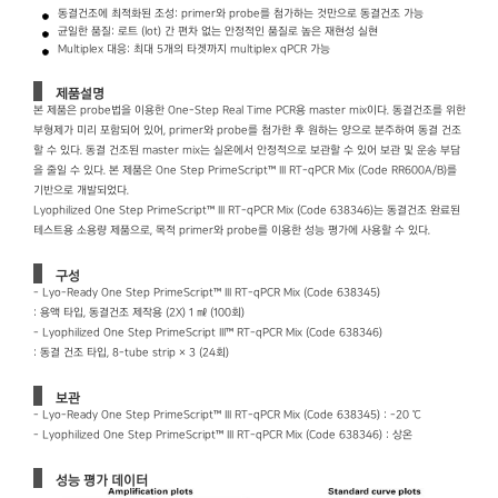
동결건조에 최적화된 조성: primer와 probe를 첨가하는 것만으로 동결건조 가능
균일한 품질: 로트 (lot) 간 편차 없는 안정적인 품질로 높은 재현성 실현
Multiplex 대응: 최대 5개의 타겟까지 multiplex qPCR 가능
제품설명
본 제품은 probe법을 이용한 One-Step Real Time PCR용 master mix이다. 동결건조를 위한
부형제가 미리 포함되어 있어, primer와 probe를 첨가한 후 원하는 양으로 분주하여 동결 건조
할 수 있다. 동결 건조된 master mix는 실온에서 안정적으로 보관할 수 있어 보관 및 운송 부담
을 줄일 수 있다. 본 제품은 One Step PrimeScript™ III RT-qPCR Mix (Code RR600A/B)를
기반으로 개발되었다.
Lyophilized One Step PrimeScript™ III RT-qPCR Mix (Code 638346)는 동결건조 완료된
테스트용 소용량 제품으로, 목적 primer와 probe를 이용한 성능 평가에 사용할 수 있다.
구성
- Lyo-Ready One Step PrimeScript™ III RT-qPCR Mix (Code 638345)
: 용액 타입, 동결건조 제작용 (2X) 1 ㎖ (100회)
- Lyophilized One Step PrimeScript III™ RT-qPCR Mix (Code 638346)
: 동결 건조 타입, 8-tube strip × 3 (24회)
보관
- Lyo-Ready One Step PrimeScript™ III RT-qPCR Mix (Code 638345) : －20 ℃
- Lyophilized One Step PrimeScript™ III RT-qPCR Mix (Code 638346) : 상온
성능 평가 데이터