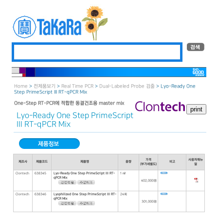
Home
>
전제품보기
>
Real Time PCR
>
Dual-Labeled Probe 검출
> Lyo-Ready One
Step PrimeScript III RT-qPCR Mix
One-Step RT-PCR에 적합한 동결건조용 master mix
Lyo-Ready One Step PrimeScript
III RT-qPCR Mix
가격
사용자매뉴
제조사
제품코드
제품명
용량
비고
(부가세별도)
얼
Clontech
638345
Lyo-Ready One Step PrimeScript III RT-
1 ㎖
qPCR Mix
402,000원
Clontech
638346
Lyophilized One Step PrimeScript III RT-
24회
qPCR Mix
301,000원