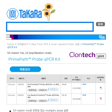
Home
>
전제품보기
>
Real Time PCR
>
Dual-Labeled Probe 검출
> PrimePath™ Probe
qPCR Kit
5X master mix, 2X lyophilization-ready
PrimePath™ Probe qPCR Kit
가격
사용자매뉴
제조사
제품코드
제품명
용량
비고
(부가세별도)
얼
Clontech
638349
5X PrimePath™ Probe qPCR Kit, no ROX,
200회
GPR
232,000원
Clontech
638352
Lyo-Ready PrimePath™ Probe qPCR Mix,
100 회
GPR
320,000원
5X master mix로 유연성 있는 multiplex assay 실현