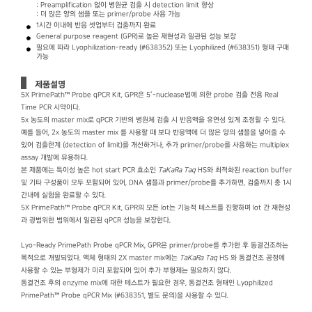
: Preamplification 없이 병원균 검출 시 detection limit 향상
: 더 많은 양의 샘플 또는 primer/probe 사용 가능
1시간 이내에 반응 셋업부터 검출까지 완료
General purpose reagent (GPR)로 높은 재현성과 일관된 성능 보장
필요에 따라 Lyophilization-ready (#638352) 또는 Lyophilized (#638351) 형태 구매
가능
제품설명
5X PrimePath™ Probe qPCR Kit, GPR은 5’-nuclease법에 의한 probe 검출 전용 Real
Time PCR 시약이다.
5x 농도의 master mix로 qPCR 기반의 병원체 검출 시 반응액을 유연성 있게 조정할 수 있다.
예를 들어, 2x 농도의 master mix 를 사용할 때 보다 반응액에 더 많은 양의 샘플을 넣어줄 수
있어 검출한계 (detection of limit)를 개선하거나, 추가 primer/probe를 사용하는 multiplex
assay 개발에 유용하다.
본 제품에는 특이성 높은 hot start PCR 효소인
TaKaRa Taq
HS와 최적화된 reaction buffer
및 기타 구성품이 모두 포함되어 있어, DNA 샘플과 primer/probe를 추가하면, 검출까지 총 1시
간내에 실험을 완료할 수 있다.
5X PrimePath™ Probe qPCR Kit, GPR의 모든 lot는 기능적 테스트를 진행하며 lot 간 재현성
과 광범위한 범위에서 일관된 qPCR 성능을 보장한다.
Lyo-Ready PrimePath Probe qPCR Mix, GPR은 primer/probe를 추가한 후 동결건조하는
목적으로 개발되었다. 액체 형태의 2X master mix에는
TaKaRa Taq
HS 와 동결건조 공정에
사용할 수 있는 부형제가 미리 포함되어 있어 추가 부형제는 필요하지 않다.
동결건조 후의 enzyme mix에 대한 테스트가 필요한 경우, 동결건조 형태인 Lyophilized
PrimePath™ Probe qPCR Mix (#638351, 별도 문의)을 사용할 수 있다.