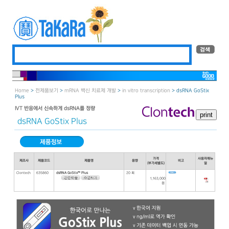
Home
>
전제품보기
>
mRNA 백신 치료제 개발
>
in vitro transcription
> dsRNA GoStix
Plus
IVT 반응에서 신속하게 dsRNA를 정량
dsRNA GoStix Plus
가격
사용자매뉴
제조사
제품코드
제품명
용량
비고
(부가세별도)
얼
Clontech
635860
dsRNA GoStix™ Plus
20 회
1,163,000
원