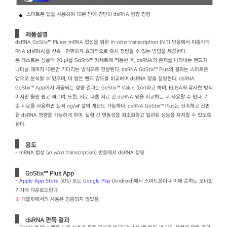
스마트폰 앱을 사용하여 10분 만에 간단히 dsRNA 함량 정량
제품설명
dsRNA GoStix™ Plus는 mRNA 합성을 위한
in vitro
transcription (IVT) 반응에서 이중가닥
RNA (dsRNA)를 신속ㆍ간편하게 효과적으로 즉시 정량할 수 있는 방법을 제공한다.
본 테스트는 상층액 20 ㎕를 GoStix™ 카세트에 적용한 후, dsRNA의 존재를 나타내는 밴드가
나타날 때까지 10분간 기다리는 방식으로 진행된다. dsRNA GoStix™ Plus의 결과는 스마트폰
앱으로 분석할 수 있으며, 이 앱은 밴드 강도를 비교하여 dsRNA 양을 정량한다. dsRNA
GoStix™ App에서 제공되는 정량 결과는 GoStix™ Value (GV)라고 하며, ELISA와 유사한 방식
이지만 훨씬 쉽고 빠르며, 또한, 서로 다른 시료 간 dsRNA 양을 비교하는 데 사용할 수 있다. 기
준 시료를 사용하면 실제 ng/㎖ 값의 계산도 가능하다. dsRNA GoStix™ Plus는 신속하고 간편
한 dsRNA 정량을 가능하게 하여, 실험 간 변동성을 최소화하고 일관된 성능을 유지할 수 있도록
한다.
용도
- mRNA 합성 (
in vitro
transcription) 반응에서 dsRNA 정량
GoStix™ Plus App
-
Apple App Store
(iOS) 또는
Google Play
(Android)에서 스마트폰이나 이에 준하는 모바일
기기에 다운로드한다.
※
태블릿에서의 사용은 검증되지 않았음.
dsRNA 판독 결과