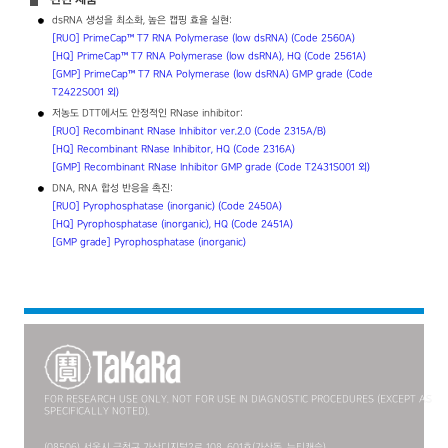
dsRNA 생성을 최소화, 높은 캡핑 효율 실현:
[RUO] PrimeCap™ T7 RNA Polymerase (low dsRNA) (Code 2560A)
[HQ] PrimeCap™ T7 RNA Polymerase (low dsRNA), HQ (Code 2561A)
[GMP] PrimeCap™ T7 RNA Polymerase (low dsRNA) GMP grade (Code
T2422S001 외)
저농도 DTT에서도 안정적인 RNase inhibitor:
[RUO] Recombinant RNase Inhibitor ver.2.0 (Code 2315A/B)
[HQ] Recombinant RNase Inhibitor, HQ (Code 2316A)
[GMP] Recombinant RNase Inhibitor GMP grade (Code T2431S001 외)
DNA, RNA 합성 반응을 촉진:
[RUO] Pyrophosphatase (inorganic) (Code 2450A)
[HQ] Pyrophosphatase (inorganic), HQ (Code 2451A)
[GMP grade] Pyrophosphatase (inorganic)
FOR RESEARCH USE ONLY. NOT FOR USE IN DIAGNOSTIC PROCEDURES (EXCEPT AS
SPECIFICALLY NOTED).
(08506) 서울시 금천구 가산디지털2로 108, 601호(가산동, 뉴티캐슬)