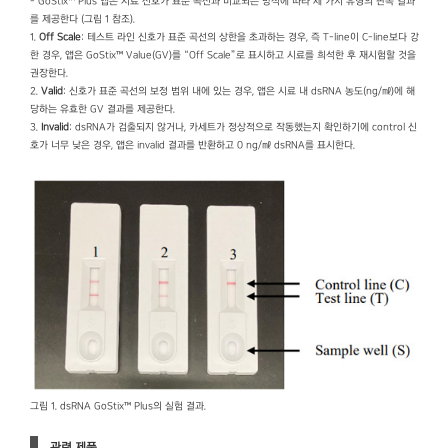
- GoStix™ Plus 앱은 시료 신호가 표준 곡선과 비교되는 방식에 따라 세 가지 유형의 판독 결과
를 제공한다 (그림 1 참조).
1.
Off Scale
: 테스트 라인 신호가 표준 곡선의 상한을 초과하는 경우, 즉 T-line이 C-line보다 강
한 경우, 앱은 GoStix™ Value(GV)를 “Off Scale”로 표시하고 시료를 희석한 후 재시험할 것을
권장한다.
2.
Valid
: 신호가 표준 곡선의 보정 범위 내에 있는 경우, 앱은 시료 내 dsRNA 농도(ng/㎖)에 해
당하는 유효한 GV 결과를 제공한다.
3.
Invalid
: dsRNA가 검출되지 않거나, 카세트가 정상적으로 작동했는지 확인하기에 control 신
호가 너무 낮은 경우, 앱은 invalid 결과를 반환하고 0 ng/㎖ dsRNA를 표시한다.
그림 1. dsRNA GoStix™ Plus의 실험 결과.
관련 제품