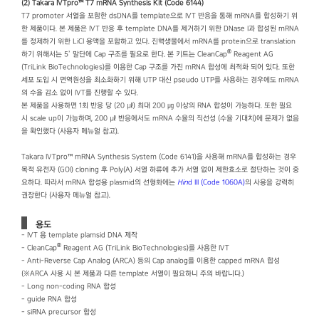
(2) Takara IVTpro™ T7 mRNA Synthesis Kit (Code 6144)
T7 promoter 서열을 포함한 dsDNA를 template으로 IVT 반응을 통해 mRNA를 합성하기 위
한 제품이다. 본 제품은 IVT 반응 후 template DNA를 제거하기 위한 DNase I과 합성된 mRNA
를 정제하기 위한 LiCl 용액을 포함하고 있다. 진핵생물에서 mRNA를 protein으로 translation
®
하기 위해서는 5’ 말단에 Cap 구조를 필요로 한다. 본 키트는 CleanCap
Reagent AG
(TriLink BioTechnologies)를 이용한 Cap 구조를 가진 mRNA 합성에 최적화 되어 있다. 또한
세포 도입 시 면역원성을 최소화하기 위해 UTP 대신 pseudo UTP를 사용하는 경우에도 mRNA
의 수율 감소 없이 IVT를 진행할 수 있다.
본 제품을 사용하면 1회 반응 당 (20 ㎕) 최대 200 ㎍ 이상의 RNA 합성이 가능하다. 또한 필요
시 scale up이 가능하며, 200 ㎕ 반응에서도 mRNA 수율의 직선성 (수율 기대치)에 문제가 없음
을 확인했다 (사용자 메뉴얼 참고).
Takara IVTpro™ mRNA Synthesis System (Code 6141)을 사용해 mRNA를 합성하는 경우
목적 유전자 (GOI) cloning 후 Poly(A) 서열 하류에 추가 서열 없이 제한효소로 절단하는 것이 중
요하다. 따라서 mRNA 합성용 plasmid의 선형화에는
Hin
d III (Code 1060A)
의 사용을 강력히
권장한다 (사용자 메뉴얼 참고).
용도
- IVT 용 template plamsid DNA 제작
®
- CleanCap
Reagent AG (TriLink BioTechnologies)를 사용한 IVT
- Anti-Reverse Cap Analog (ARCA) 등의 Cap analog를 이용한 capped mRNA 합성
(※ARCA 사용 시 본 제품과 다른 template 서열이 필요하니 주의 바랍니다.)
- Long non-coding RNA 합성
- guide RNA 합성
- siRNA precursor 합성