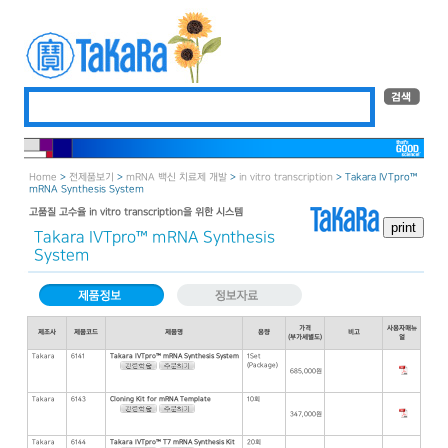
Home
>
전제품보기
>
mRNA 백신 치료제 개발
>
in vitro transcription
> Takara IVTpro™
mRNA Synthesis System
고품질 고수율 in vitro transcription을 위한 시스템
Takara IVTpro™ mRNA Synthesis
System
가격
사용자매뉴
제조사
제품코드
제품명
용량
비고
(부가세별도)
얼
Takara
6141
Takara IVTpro™ mRNA Synthesis System
1Set
(Package)
685,000원
Takara
6143
Cloning Kit for mRNA Template
10회
347,000원
Takara
6144
Takara IVTpro™ T7 mRNA Synthesis Kit
20회