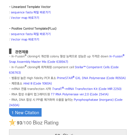
- Linearized Template Vector
:
sequence fasta 파일 바로가기
:
Vector map 바로가기
- Positive Control Template(FLuc)
:
sequence fasta 파일 바로가기
:
Vector map 바로가기
관련제품
®
®
- In-Fusion
cloning시 개선된 colony 형성 능력으로 성능은 up 가격은 down
In-Fusion
Snap Assembly Master Mix (Code 638947)
®
- In-Fusion
cloning에 최적화된 competent cell
Stellar™ Competent Cells (Code
636763)
®
- 범용성 높은 High fidelity PCR 효소
PrimeSTAR
GXL DNA Polymerase (Code R050A)
- 제한효소
Hin
d III (Code 1060A)
®
- mRNA 전용 transfection 시약
Trans
IT
-mRNA Transfection Kit (Code MIR 2250)
- RNA 합성 수율이 업그레이드된
T7 RNA Polymerase ver.2.0 (Code 2541A)
- RNA, DNA 합성 시 PPi를 제거하여 수율을 높이는
Pyrophosphatase (inorganic) (Code
2450A)