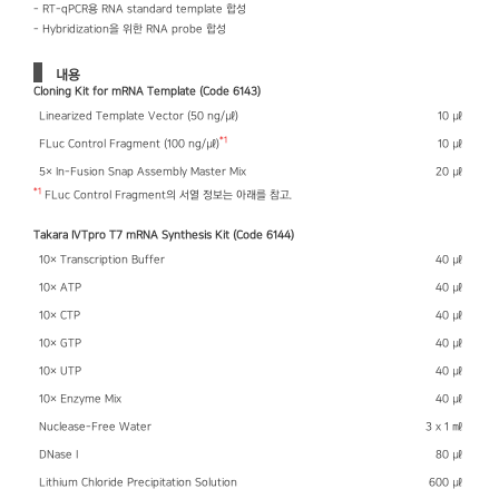
- RT-qPCR용 RNA standard template 합성
- Hybridization을 위한 RNA probe 합성
내용
Cloning Kit for mRNA Template (Code 6143)
Linearized Template Vector (50 ng/㎕)
10 ㎕
*1
FLuc Control Fragment (100 ng/㎕)
10 ㎕
5× In-Fusion Snap Assembly Master Mix
20 ㎕
*1
FLuc Control Fragment의 서열 정보는 아래를 참고.
Takara IVTpro T7 mRNA Synthesis Kit (Code 6144)
10× Transcription Buffer
40 ㎕
10× ATP
40 ㎕
10× CTP
40 ㎕
10× GTP
40 ㎕
10× UTP
40 ㎕
10× Enzyme Mix
40 ㎕
Nuclease-Free Water
3 x 1 ㎖
DNase I
80 ㎕
Lithium Chloride Precipitation Solution
600 ㎕