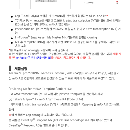
412,000원
Cap 구조와 Poly(A) 서열을 가진 mRNA를 간편하게 합성하는 all-in-one kit
*
T7 RNA Polymerase를 이용한 고효율
in vitro
transcription (IVT)을 위한 조성 최적화
(20 ㎕ 반응 당 최대 200 ㎍ mRNA 합성가능)
Pseudouridine 등으로 변형된 mRNA도 수율 감소 없이
in vitro
transcription (IVT) 가
능
®
In-Fusion
Snap Assembly Master Mix 적용으로 간편한 cloning
IVT 후 template DNA를 제거하기 위한 DNase I과 합성된 mRNA를 정제하기 위한 LiCl
용액 포함
*
본 제품에 Cap analog는 포함되어 있지 않습니다.
®
※ 본 제품은 In-Fusion
시약이 구성품으로 포함되어 있으며, 원활한 결과를 얻기 위해
제품 사
®
용 전
In-Fusion
원리(동영상링크)
를 반드시 참고해주시기 바랍니다.
제품설명
Takara IVTpro™ mRNA Synthesis System (Code 6141)은 Cap 구조와 Poly(A) 서열을 가
진 mRNA를 간편하게 고효율로 합성할 수 있는 키트로, 아래의 두 제품으로 구성되어 있다.
(1) Cloning Kit for mRNA Template (Code 6143)
:
in vitro
transcription (IVT)에 사용되는 plasmid template을 간편하게 제작
(2) Takara IVTpro™ T7 mRNA Synthesis Kit (Code 6144)
: 최적화된
in vitro
transcription (IVT) 시스템으로 고품질의 Capping 된 mRNA를 고수율로
합성
※
이 제품에는 Cap analog가 포함되어 있지 않습니다.
®
본 제품은 CleanCap
Reagent AG (TriLink BioTechnologies)에 최적화되어 있으며,
®
CleanCap
Reagent AG는 별도로 준비 바랍니다.