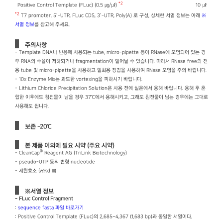
*2
Positive Control Template (FLuc) (0.5 ㎍/㎕)
10 ㎕
*2
T7 promoter, 5’-UTR, FLuc CDS, 3’-UTR, Poly(A) 로 구성, 상세한 서열 정보는 아래
※
서열 정보
를 참고해 주세요.
주의사항
- Template DNA나 반응에 사용되는 tube, micro-pipette 등이 RNase에 오염되어 있는 경
우 RNA의 수율이 저하되거나 fragmentation이 일어날 수 있습니다. 따라서 RNase free의 전
용 tube 및 micro-pipette을 사용하고 일회용 장갑을 사용하여 RNase 오염을 주의 바랍니다.
- 10x Enzyme Mix는 과도한 vortexing을 피하시기 바랍니다.
- Lithium Chloride Precipitation Solution은 사용 전에 실온에서 융해 바랍니다. 융해 후 혼
합한 이후에도 침전물이 남을 경우 37℃에서 용해시키고, 그래도 침전물이 남는 경우에는 그대로
사용해도 됩니다.
보존 -20℃
본 제품 이외에 필요 시약 (주요 시약)
®
- CleanCap
Reagent AG (TriLink Biotechnology)
- pseudo-UTP 등의 변형 nucleotide
- 제한효소 (
Hin
d III)
※서열 정보
- FLuc Control Fragment
:
sequence fasta 파일 바로가기
: Positive Control Template (FLuc)의 2,685~4,367 (1,683 bp)과 동일한 서열이다.