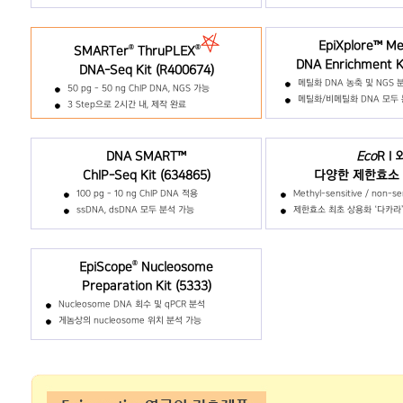
EpiXplore™ M
®
®
SMARTer
ThruPLEX
DNA Enrichment Ki
DNA-Seq Kit (R400674)
메틸화 DNA 농축 및 NGS 
50 pg - 50 ng ChIP DNA, NGS 가능
메틸화/비메틸화 DNA 모두 
3 Step으로 2시간 내, 제작 완료
DNA SMART™
Eco
R I 
ChIP-Seq Kit (634865)
다양한 제한효소 (
100 pg - 10 ng ChIP DNA 적용
Methyl-sensitive / non-se
ssDNA, dsDNA 모두 분석 가능
제한효소 최초 상용화 ‘다카라
®
EpiScope
Nucleosome
Preparation Kit (5333)
Nucleosome DNA 회수 및 qPCR 분석
게놈상의 nucleosome 위치 분석 가능