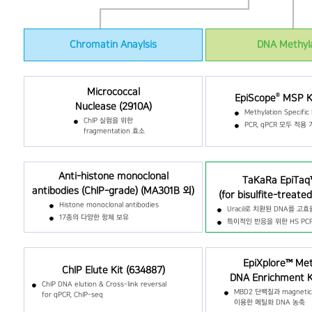
Chromatin Anaylsis
DNA Methyl
Micrococcal
®
EpiScope
MSP Ki
Nuclease (2910A)
Methylation Specifi
ChIP 실험을 위한
PCR, qPCR 모두 적용
fragmentation 효소
Anti-histone monoclonal
TaKaRa EpiTaq
antibodies (ChIP-grade) (MA301B 외)
(for bisulfite-treate
Histone monoclonal antibodies
Uracil로 치환된 DNA를 고
17종의 다양한 항체 보유
특이적인 반응을 위한 HS PC
EpiXplore™ Me
ChIP Elute Kit (634887)
DNA Enrichment Ki
ChIP DNA elution & Cross-link reversal
MBD2 단백질과 magnetic
for qPCR, ChIP-seq
이용한 메틸화 DNA 농축