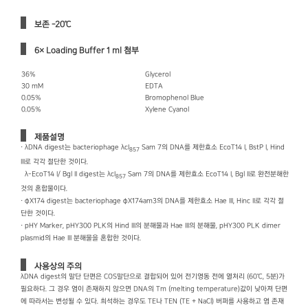
보존 -20℃
6× Loading Buffer 1 ml 첨부
36%
Glycerol
30 mM
EDTA
0.05%
Bromophenol Blue
0.05%
Xylene Cyanol
제품설명
· λDNA digest는 bacteriophage λcI
Sam 7의 DNA를 제한효소 EcoT14 I, BstP I, Hind
857
III로 각각 절단한 것이다.
λ-EcoT14 I/ Bgl II digest는 λcI
Sam 7의 DNA를 제한효소 EcoT14 I, Bgl II로 완전분해한
857
것의 혼합물이다.
· фX174 digest는 bacteriophage фX174am3의 DNA를 제한효소 Hae III, Hinc II로 각각 절
단한 것이다.
· pHY Marker, pHY300 PLK의 Hind III의 분해물과 Hae III의 분해물, pHY300 PLK dimer
plasmid의 Hae III 분해물을 혼합한 것이다.
사용상의 주의
λDNA digest의 말단 단편은 COS말단으로 결합되어 있어 전기영동 전에 열처리 (60℃, 5분)가
필요하다. 그 경우 염이 존재하지 않으면 DNA의 Tm (melting temperature)값이 낮아져 단편
에 따라서는 변성될 수 있다. 희석하는 경우도 TE나 TEN (TE + NaCl) 버퍼를 사용하고 염 존재