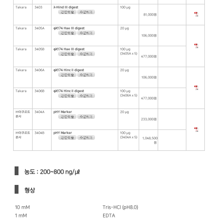
Takara
3403
λ-Hind III digest
100 μg
81,000원
Takara
3405A
φX174 Hae III digest
20 μg
106,000원
Takara
3405B
φX174 Hae III digest
100 μg
(3405A x 5)
477,000원
Takara
3406A
φX174 Hinc II digest
20 μg
106,000원
Takara
3406B
φX174 Hinc II digest
100 μg
(3406A x 5)
477,000원
㈜야쿠르트
3404A
pHY Marker
20 μg
본사
233,000원
㈜야쿠르트
3404B
pHY Marker
100 μg
본사
(3404A x 5)
1,048,500
원
농도 : 200~800 ng/㎕
형상
10 mM
Tris-HCl (pH8.0)
1 mM
EDTA