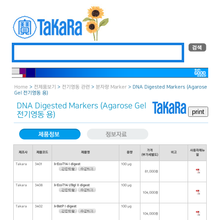
Home
>
전제품보기
>
전기영동 관련
>
분자량 Marker
> DNA Digested Markers (Agarose
Gel 전기영동 용)
DNA Digested Markers (Agarose Gel
전기영동 용)
가격
사용자매뉴
제조사
제품코드
제품명
용량
비고
(부가세별도)
얼
Takara
3401
λ-EcoT14 I digest
100 μg
81,000원
Takara
3408
λ-EcoT14 I/Bgl II digest
100 μg
104,000원
Takara
3402
λ-BstP I digest
100 μg
104,000원