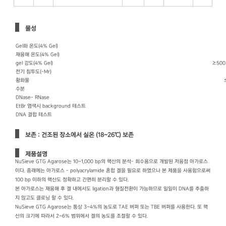
물성
Gel화 온도(4% Gel)
재융해 온도(4% Gel)
gel 강도(4% Gel)
≥500
전기 침투도(-Mr)
황화물
수분
DNase- RNase
EtBr 염색시 background 테스트
DNA 결합 테스트
보존 : 건조된 장소에서 실온 (18~26℃) 보존
제품설명
NuSieve GTG Agarose는 10~1,000 bp의 핵산의 분석- 회수용으로 개발된 저융점 아가로스
이다. 종래에는 아가로스 - polyacrylamide 혼합 겔을 필요로 하였으나 본 제품을 사용함으로써
100 bp 이하의 핵산도 정확하고 간편히 분리할 수 있다.
본 아가로스는 재융해 후 겔 내에서도 ligation과 형질전환이 가능하므로 일일이 DNA를 추출하
지 않고도 클로닝 할 수 있다.
NuSieve GTG Agarose는 통상 3~4%의 농도로 TAE 버퍼 또는 TBE 버퍼를 사용한다. 또 핵
산의 크기에 따라서 2~6% 범위에서 겔의 농도를 조절할 수 있다.