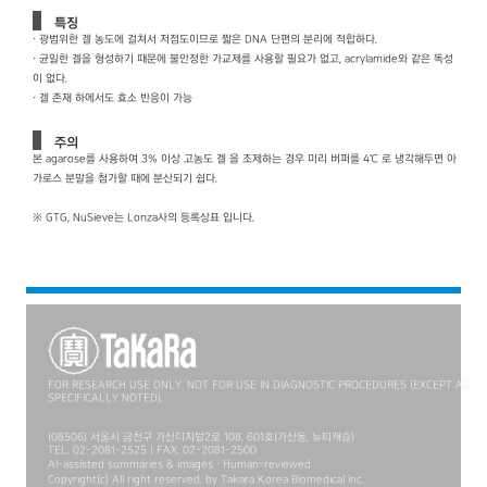
특징
· 광범위한 겔 농도에 걸쳐서 저점도이므로 짧은 DNA 단편의 분리에 적합하다.
· 균일한 겔을 형성하기 때문에 불안정한 가교제를 사용할 필요가 없고, acrylamide와 같은 독성
이 없다.
· 겔 존재 하에서도 효소 반응이 가능
주의
본 agarose를 사용하여 3% 이상 고농도 겔 을 조제하는 경우 미리 버퍼를 4℃ 로 냉각해두면 아
가로스 분말을 첨가할 때에 분산되기 쉽다.
※ GTG, NuSieve는 Lonza사의 등록상표 입니다.
FOR RESEARCH USE ONLY. NOT FOR USE IN DIAGNOSTIC PROCEDURES (EXCEPT AS
SPECIFICALLY NOTED).
(08506) 서울시 금천구 가산디지털2로 108, 601호(가산동, 뉴티캐슬)
TEL. 02-2081-2525 | FAX. 02-2081-2500
AI-assisted summaries & images · Human-reviewed
Copyright(c) All right reserved. by Takara Korea Biomedical Inc.