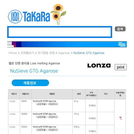
Home
>
전제품보기
>
전기영동 관련
>
Agarose
> NuSieve GTG Agarose
짧은 단편 분리용 Low melting Agarose
NuSieve GTG Agarose
가격
사용자매뉴
제조사
제품코드
제품명
용량
비고
(부가세별도)
얼
Lonza
50081
NuSieve® GTG® Agarose
25 g
가격문의
Lonza
50080
NuSieve® GTG® Agarose
125 g
가격문의
Lonza
50084
NuSieve® GTG® Agarose
500 g
가격문의