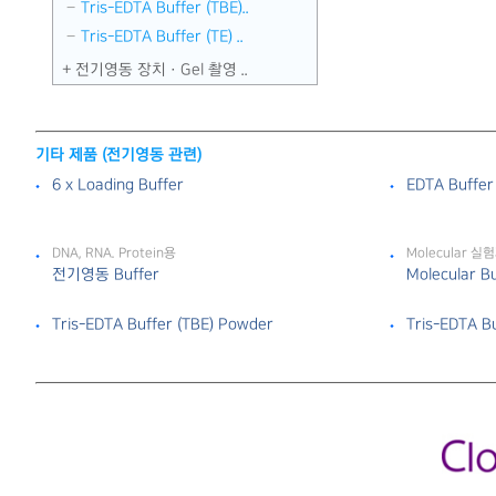
Tris-EDTA Buffer (TBE)..
Tris-EDTA Buffer (TE) ..
전기영동 장치 · Gel 촬영 ..
기타 제품 (전기영동 관련)
6 x Loading Buffer
EDTA Buffe
DNA, RNA. Protein용
Molecular 
전기영동 Buffer
Molecular 
Tris-EDTA Buffer (TBE) Powder
Tris-EDTA B