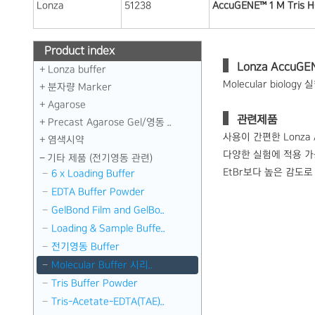
Lonza
51238
AccuGENE™ 1 M Tris HC
Product index
Lonza AccuGE
Lonza buffer
Molecular biolo
분자량 Marker
Agarose
관련제품
Precast Agarose Gel／영동 ..
사용이 간편한 Lonza A
염색시약
다양한 실험에 적용 가능
기타 제품 (전기영동 관련)
EtBr보다 높은 감도로 sta
6 x Loading Buffer
EDTA Buffer Powder
GelBond Film and GelBo..
Loading & Sample Buffe..
전기영동 Buffer
Molecular Buffer 시리..
Tris Buffer Powder
Tris-Acetate-EDTA(TAE)..