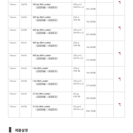
Takara
3407B
100 bp DNA Ladder
500 μl×2
(3407A x 2)
262,200원
Takara
3410A
200 bp DNA Ladder
250 μl
(100 회)
162,000원
Takara
3410B
200 bp DNA Ladder
250 μl×2
(3410A x 2)
307,800원
Takara
3411A
500 bp DNA Ladder
250 μl
(100 회)
144,000원
Takara
3411B
500 bp DNA Ladder
250 μl×2
(3411A x 2)
273,600원
Takara
3412A
1 kb DNA Ladder
250 μl
(100 회)
144,000원
Takara
3412B
1 kb DNA Ladder
250 μl×2
(3412A x 2)
273,600원
Takara
3413A
2.5 kb DNA Ladder
50 μg
(100 회)
293,000원
Takara
3413B
2.5 kb DNA Ladder
50 μg×2
(3413A x 2)
556,700원
제품설명