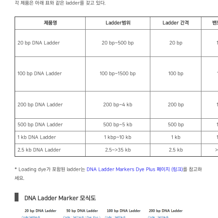
각 제품은 아래 표와 같은 ladder를 갖고 있다.
제품명
Ladder범위
Ladder 간격
밴
20 bp DNA Ladder
20 bp~500 bp
20 bp
100 bp DNA Ladder
100 bp~1500 bp
100 bp
200 bp DNA Ladder
200 bp~4 kb
200 bp
500 bp DNA Ladder
500 bp~5 kb
500 bp
1 kb DNA Ladder
1 kbp~10 kb
1 kb
2.5 kb DNA Ladder
2.5~>35 kb
2.5 kb
＞
* Loading dye가 포함된 ladder는
DNA Ladder Markers Dye Plus 페이지 (링크)
를 참고하
세요.
DNA Ladder Marker 모식도