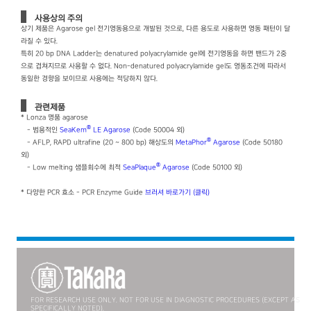
사용상의 주의
상기 제품은 Agarose gel 전기영동용으로 개발된 것으로, 다른 용도로 사용하면 영동 패턴이 달
라질 수 있다.
특히 20 bp DNA Ladder는 denatured polyacrylamide gel에 전기영동을 하면 밴드가 2중
으로 겹쳐지므로 사용할 수 없다. Non-denatured polyacrylamide gel도 영동조건에 따라서
동일한 경향을 보이므로 사용에는 적당하지 않다.
관련제품
* Lonza 명품 agarose
®
- 범용적인
SeaKem
LE Agarose
(Code 50004 외)
®
- AFLP, RAPD ultrafine (20 ~ 800 bp) 해상도의
MetaPhor
Agarose
(Code 50180
외)
®
- Low melting 샘플회수에 최적
SeaPlaque
Agarose
(Code 50100 외)
* 다양한 PCR 효소 - PCR Enzyme Guide
브러셔 바로가기 (클릭)
FOR RESEARCH USE ONLY. NOT FOR USE IN DIAGNOSTIC PROCEDURES (EXCEPT AS
SPECIFICALLY NOTED).