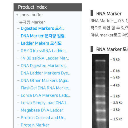
Product index
RNA Marker
Lonza buffer
RNA Marker는 0.5, 1
분자량 Marker
적으로 확인 할 수 있으며
Digested Markers 모식..
RNA marker로도 확
DNA Marker 분자량 일람..
Ladder Makers 모식도
RNA Marker 
0.5-10 kb ssRNA Ladder..
14-30 ssRNA Ladder Mar..
DNA Digested Markers (..
DNA Ladder Markers Dye..
DNA Other Markers (Aga..
FlashGel DNA RNA Marke..
Lonza DNA Markers Ladd..
Lonza SimplyLoad DNA L..
Megabase DNA Ladder
Protein Colored and Un..
Protein Marker