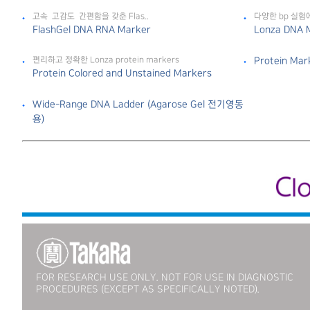
고속 • 고감도 • 간편함을 갖춘 Flas..
다양한 bp 실험
FlashGel DNA RNA Marker
Lonza DNA 
편리하고 정확한 Lonza protein markers
Protein Mar
Protein Colored and Unstained Markers
Wide-Range DNA Ladder (Agarose Gel 전기영동
용)
FOR RESEARCH USE ONLY. NOT FOR USE IN DIAGNOSTIC
PROCEDURES (EXCEPT AS SPECIFICALLY NOTED).