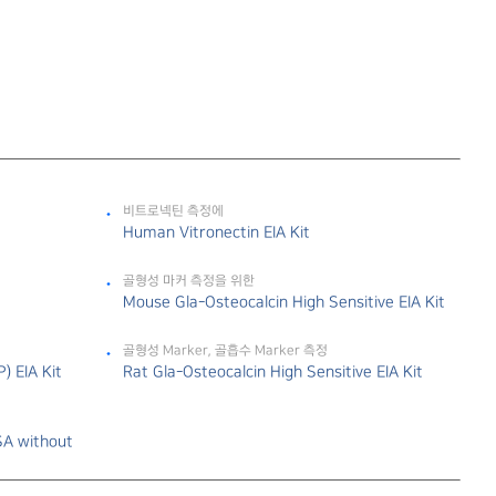
비트로넥틴 측정에
Human Vitronectin EIA Kit
골형성 마커 측정을 위한
Mouse Gla-Osteocalcin High Sensitive EIA Kit
골형성 Marker, 골흡수 Marker 측정
) EIA Kit
Rat Gla-Osteocalcin High Sensitive EIA Kit
SA without