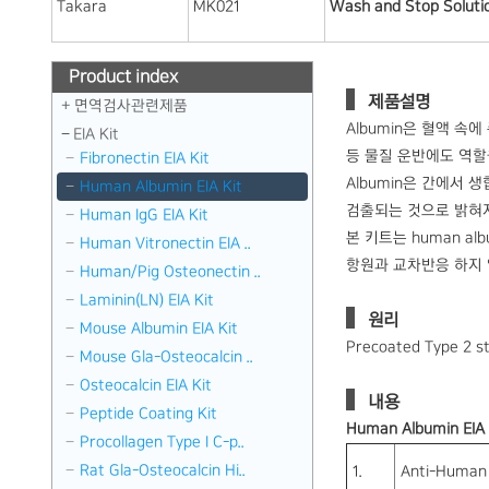
Takara
MK021
Wash and Stop Solutio
Product index
제품설명
면역검사관련제품
Albumin은 혈액 속
EIA Kit
등 물질 운반에도 역할
Fibronectin EIA Kit
Albumin은 간에서
Human Albumin EIA Kit
검출되는 것으로 밝혀져
Human IgG EIA Kit
본 키트는 human al
Human Vitronectin EIA ..
항원과 교차반응 하지 않으므
Human/Pig Osteonectin ..
Laminin(LN) EIA Kit
원리
Mouse Albumin EIA Kit
Precoated Type 2 s
Mouse Gla-Osteocalcin ..
Osteocalcin EIA Kit
내용
Peptide Coating Kit
Human Albumin EIA 
Procollagen Type I C-p..
Rat Gla-Osteocalcin Hi..
1.
Anti-Human 