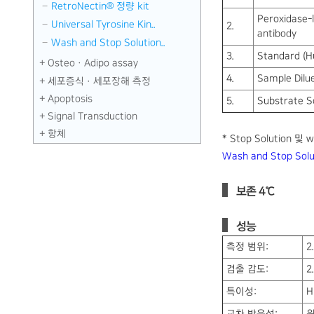
RetroNectin® 정량 kit
Peroxidase-
Universal Tyrosine Kin..
2.
antibody
Wash and Stop Solution..
3.
Standard (
OsteoㆍAdipo assay
4.
Sample Dilu
세포증식 · 세포장해 측정
Apoptosis
5.
Substrate So
Signal Transduction
항체
* Stop Solution 및 w
Wash and Stop Solut
보존 4℃
성능
측정 범위:
2
검출 감도:
2
특이성:
H