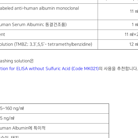
labeled anti-human albumin monoclonal
11 
Human Serum Albumin; 동결건조품)
1 
ent
11 ㎖×
lution (TMBZ; 3.3’,5,5’- tetramethylbenzidine)
12 
ashing solution은
ion for ELISA without Sulfuric Acid (Code MK021)
의 사용을 추천합니다.
.5~160 ng/㎖
.5 ng/㎖
uman Albumin에 특이적