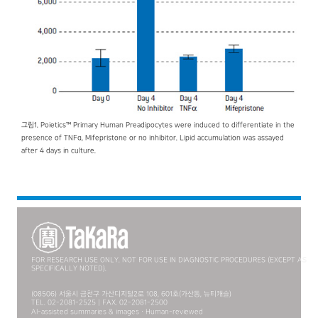
그림1. Poietics™ Primary Human Preadipocytes were induced to differentiate in the
presence of TNFα, Mifepristone or no inhibitor. Lipid accumulation was assayed
after 4 days in culture.
FOR RESEARCH USE ONLY. NOT FOR USE IN DIAGNOSTIC PROCEDURES (EXCEPT AS
SPECIFICALLY NOTED).
(08506) 서울시 금천구 가산디지털2로 108, 601호(가산동, 뉴티캐슬)
TEL. 02-2081-2525 | FAX. 02-2081-2500
AI-assisted summaries & images · Human-reviewed