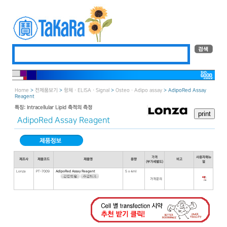
Home
>
전제품보기
>
항체 · ELISA · Signal
>
OsteoㆍAdipo assay
> AdipoRed Assay
Reagent
특징: Intracellular Lipid 축적의 측정
AdipoRed Assay Reagent
가격
사용자매뉴
제조사
제품코드
제품명
용량
비고
(부가세별도)
얼
Lonza
PT-7009
AdipoRed Assay Reagent
5 x 4ml
가격문의