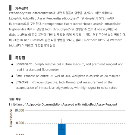
제품설명
Preadipocytes의 differentiation에 대한 화합물의 영향을 평가하기 위한 제품이다.
Lipophilic AdipoRed Assay Reagent는 adipocytes의 fat droplet과 572 nm에서
fluoresces으로 구분한다. Homogeneous fluorescence-based assay는 intracellular
triglycerides 축적의 정량을 high-throughput으로 진행할 수 있으며 obesity(비만)와
diabetes(당뇨병) 관련 분야에 대한 신약 발견 등에 사용 할 수 있는 매우 뛰어난 실험 방법이다.
이 kit은 Oil Red O assay와 같은 다른 방법들 보다 민감하고 Northern blot이나 Western
blot 보다 더 빠르고 더 간편하게 실험
특장점
Convenient
- Simply remove cell culture medium, add premixed reagent and
read in a standard fluorometer
Fast
- Process an entire 96-well or 384-well plate in as little as 20 minutes
Effective
- Provides objective, high throughput measurement of the
accumulation of intracellular triglycerides, with high signal to noise ratios
실험 적용
Inhibition of Adipocyte Di_erentiation Assayed with AdipoRed Assay Reagent