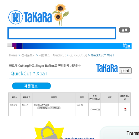
Home
>
전제품보기
>
제한효소 · Quickcut
>
QuickCut (X)
> QuickCut™ Xba I
빠르게 Cutting하고 Single Buffer로 편리하게 사용하는
QuickCut™ Xba I
가격
사용자매뉴
제조사
제품코드
제품명
용량
비고
(부가세별도)
얼
Takara
1634A
QuickCut™ Xba I
500 회
170,000원