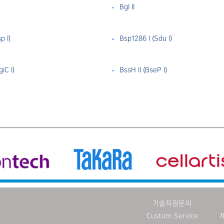
Bgl II
p I）
Bsp1286 I （Sdu I）
iC I）
BssH II （BseP I）
기술지원문의
Custom Service