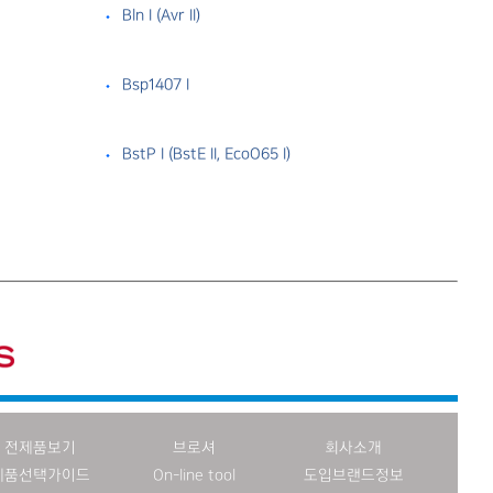
Bln I （Avr II）
Bsp1407 I
BstP I （BstE II, EcoO65 I）
전제품보기
브로셔
회사소개
제품선택가이드
On-line tool
도입브랜드정보