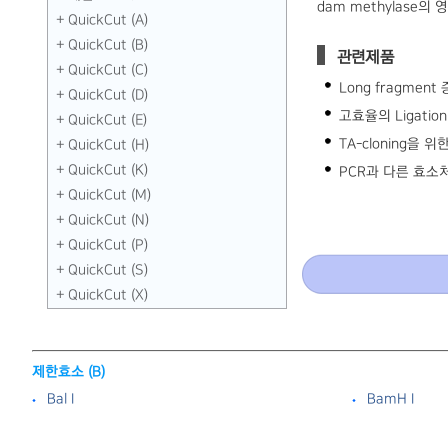
dam methylase의
QuickCut (A)
QuickCut (B)
관련제품
QuickCut (C)
Long fragment 
QuickCut (D)
고효율의 Ligation
QuickCut (E)
TA-cloning을 위한
QuickCut (H)
QuickCut (K)
PCR과 다른 효소처
QuickCut (M)
QuickCut (N)
QuickCut (P)
QuickCut (S)
QuickCut (X)
제한효소 (B)
Bal I
BamH I