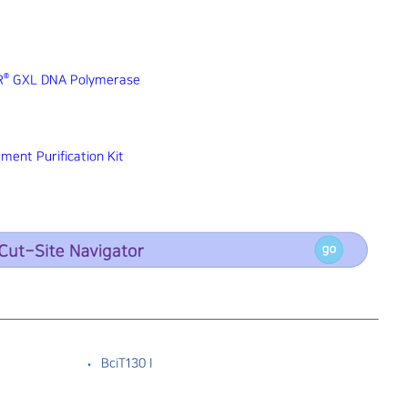
®
R
GXL DNA Polymerase
ent Purification Kit
BciT130 I