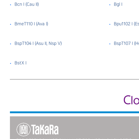
Bcn I （Cau II）
Bgl I
BmeT110 I （Ava I）
Bpu1102 I （Es
BspT104 I （Asu II, Nsp V）
BspT107 I （Hg
BstX I