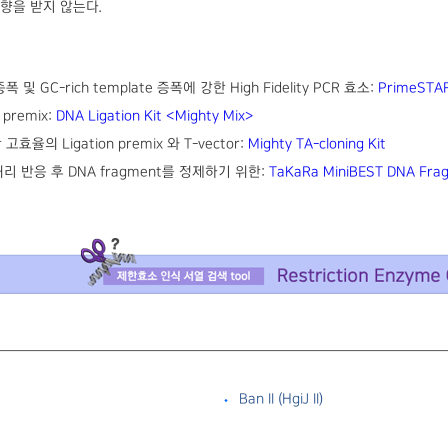
 영향을 받지 않는다.
증폭 및 GC-rich template 증폭에 강한 High Fidelity PCR 효소:
PrimeSTA
 premix:
DNA Ligation Kit ＜Mighty Mix＞
 고효율의 Ligation premix 와 T-vector:
Mighty TA-cloning Kit
리 반응 후 DNA fragment를 정제하기 위한:
TaKaRa MiniBEST DNA Fragm
Ban II （HgiJ II）