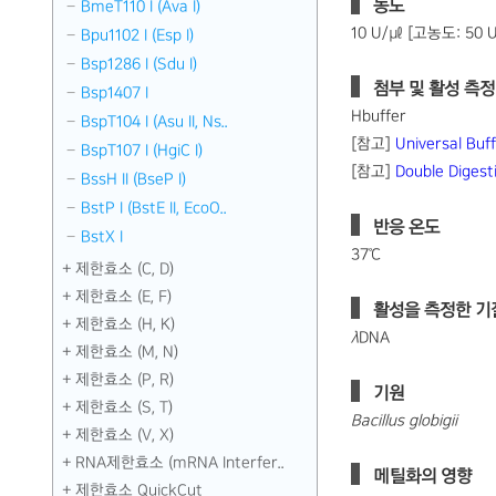
농도
BmeT110 I （Ava I）
10 U/㎕ [고농도: 50 
Bpu1102 I （Esp I）
Bsp1286 I （Sdu I）
첨부 및 활성 측정 
Bsp1407 I
Hbuffer
BspT104 I （Asu II, Ns..
[참고]
Universal B
BspT107 I （HgiC I）
[참고]
Double Diges
BssH II （BseP I）
BstP I （BstE II, EcoO..
반응 온도
BstX I
37℃
제한효소 (C, D)
제한효소 (E, F)
활성을 측정한 기
제한효소 (H, K)
λ
DNA
제한효소 (M, N)
제한효소 (P, R)
기원
제한효소 (S, T)
Bacillus globigii
제한효소 (V, X)
RNA제한효소 (mRNA Interfer..
메틸화의 영향
제한효소 QuickCut