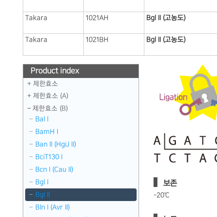
Takara
1021AH
Bgl II (고농도)
Takara
1021BH
Bgl II (고농도)
Product index
제한효소
제한효소 (A)
제한효소 (B)
Bal I
BamH I
Ban II （HgiJ II）
BciT130 I
Bcn I （Cau II）
Bgl I
보존
Bgl II
-20℃
Bln I （Avr II）