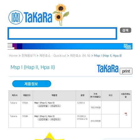
Home
>
전제품보기
>
제한효소 · Quickcut
>
제한효소 (M, N)
> Msp I （Hap II, Hpa II）
Msp I （Hap II, Hpa II）
가격
사용자매뉴
제조사
제품코드
제품명
용량
비고
(부가세별도)
얼
Takara
1150A
Msp I (Hap II, Hpa II)
3,000 U
180,000원
Takara
1150B
Msp I (Hap II, Hpa II)
15,000 U
(1150A x 5)
810,000원