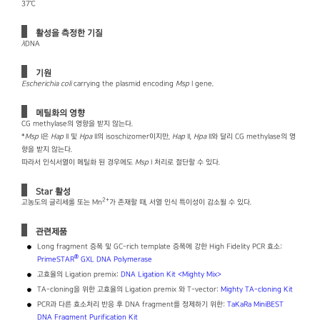
37℃
활성을 측정한 기질
λ
DNA
기원
Escherichia coli
carrying the plasmid encoding
Msp
I gene.
메틸화의 영향
CG methylase의 영향을 받지 않는다.
*
Msp
I은
Hap
II 및
Hpa
II의 isoschizomer이지만,
Hap
II,
Hpa
II와 달리 CG methylase의 영
향을 받지 않는다.
따라서 인식서열이 메틸화 된 경우에도
Msp
I 처리로 절단할 수 있다.
Star 활성
2+
고농도의 글리세롤 또는 Mn
가 존재할 때, 서열 인식 특이성이 감소될 수 있다.
관련제품
Long fragment 증폭 및 GC-rich template 증폭에 강한 High Fidelity PCR 효소:
®
PrimeSTAR
GXL DNA Polymerase
고효율의 Ligation premix:
DNA Ligation Kit ＜Mighty Mix＞
TA-cloning을 위한 고효율의 Ligation premix 와 T-vector:
Mighty TA-cloning Kit
PCR과 다른 효소처리 반응 후 DNA fragment를 정제하기 위한:
TaKaRa MiniBEST
DNA Fragment Purification Kit