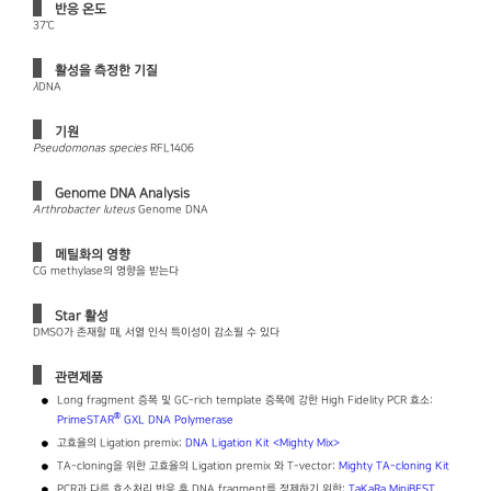
반응 온도
37℃
활성을 측정한 기질
λ
DNA
기원
Pseudomonas species
RFL1406
Genome DNA Analysis
Arthrobacter luteus
Genome DNA
메틸화의 영향
CG methylase의 영향을 받는다
Star 활성
DMSO가 존재할 때, 서열 인식 특이성이 감소될 수 있다
관련제품
Long fragment 증폭 및 GC-rich template 증폭에 강한 High Fidelity PCR 효소:
®
PrimeSTAR
GXL DNA Polymerase
고효율의 Ligation premix:
DNA Ligation Kit ＜Mighty Mix＞
TA-cloning을 위한 고효율의 Ligation premix 와 T-vector:
Mighty TA-cloning Kit
PCR과 다른 효소처리 반응 후 DNA fragment를 정제하기 위한:
TaKaRa MiniBEST