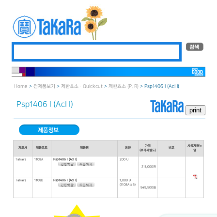
Home
>
전제품보기
>
제한효소 · Quickcut
>
제한효소 (P, R)
> Psp1406 I （Acl I）
Psp1406 I （Acl I）
가격
사용자매뉴
제조사
제품코드
제품명
용량
비고
(부가세별도)
얼
Takara
1108A
Psp1406 I (Acl I)
200 U
211,000원
Takara
1108B
Psp1406 I (Acl I)
1,000 U
(1108A x 5)
949,500원