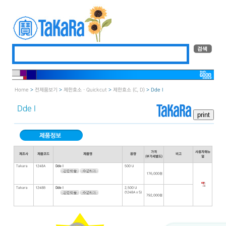
Home
>
전제품보기
>
제한효소 · Quickcut
>
제한효소 (C, D)
> Dde I
Dde I
가격
사용자매뉴
제조사
제품코드
제품명
용량
비고
(부가세별도)
얼
Takara
1248A
Dde I
500 U
176,000원
Takara
1248B
Dde I
2,500 U
(1248A x 5)
792,000원