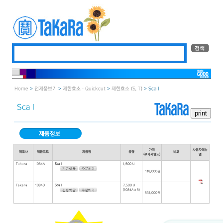
Home
>
전제품보기
>
제한효소 · Quickcut
>
제한효소 (S, T)
> Sca I
Sca I
가격
사용자매뉴
제조사
제품코드
제품명
용량
비고
(부가세별도)
얼
Takara
1084A
Sca I
1,500 U
118,000원
Takara
1084B
Sca I
7,500 U
(1084A x 5)
531,000원