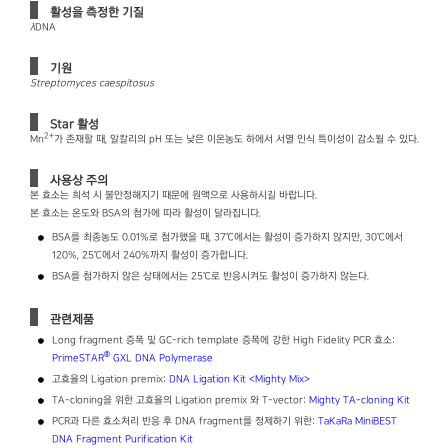
활성을 측정한 기질
λ
DNA
기원
Streptomyces caespitosus
Star 활성
2+
Mn
가 존재할 때, 알칼리의 pH 또는 낮은 이온농도 하에서 서열 인식 특이성이 감소될 수 있다.
사용상 주의
본 효소는 희석 시 불안정해지기 때문에 원액으로 사용하시길 바랍니다.
본 효소는 온도와 BSA의 첨가에 따라 활성이 달라집니다.
BSA를 최종농도 0.01%로 첨가했을 때, 37℃에서는 활성이 증가하지 않지만, 30℃에서
120%, 25℃에서 240%까지 활성이 증가합니다.
BSA를 첨가하지 않은 상태에서는 25℃로 반응시켜도 활성이 증가하지 않는다.
관련제품
Long fragment 증폭 및 GC-rich template 증폭에 강한 High Fidelity PCR 효소:
®
PrimeSTAR
GXL DNA Polymerase
고효율의 Ligation premix:
DNA Ligation Kit ＜Mighty Mix＞
TA-cloning을 위한 고효율의 Ligation premix 와 T-vector:
Mighty TA-cloning Kit
PCR과 다른 효소처리 반응 후 DNA fragment를 정제하기 위한:
TaKaRa MiniBEST
DNA Fragment Purification Kit