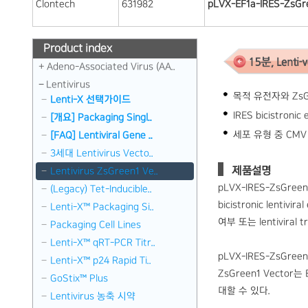
Clontech
631982
pLVX-EF1a-IRES-ZsGr
Product index
Adeno-Associated Virus (AA..
Lentivirus
목적 유전자와 ZsG
Lenti-X 선택가이드
IRES bicistroni
[개요] Packaging Singl..
세포 유형 중 CMV
[FAQ] Lentiviral Gene ..
3세대 Lentivirus Vecto..
제품설명
Lentivirus ZsGreen1 Ve..
pLVX-IRES-ZsGre
(Legacy) Tet-Inducible..
bicistronic len
Lenti-X™ Packaging Si..
여부 또는 lentiviral
Packaging Cell Lines
Lenti-X™ qRT-PCR Titr..
pLVX-IRES-ZsGre
Lenti-X™ p24 Rapid Ti..
ZsGreen1 Vecto
GoStix™ Plus
대할 수 있다.
Lentivirus 농축 시약