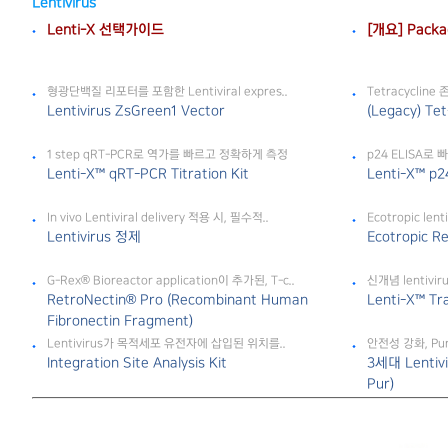
Lentivirus
Lenti-X 선택가이드
[개요] Packag
형광단백질 리포터를 포함한 Lentiviral expres..
Tetracyclin
Lentivirus ZsGreen1 Vector
(Legacy) Te
1 step qRT-PCR로 역가를 빠르고 정확하게 측정
p24 ELISA로
Lenti-X™ qRT-PCR Titration Kit
Lenti-X™ p24
In vivo Lentiviral delivery 적용 시, 필수적..
Ecotropic len
Lentivirus 정제
Ecotropic R
G-Rex® Bioreactor application이 추가된, T-c..
신개념 lentiviru
RetroNectin® Pro (Recombinant Human
Lenti-X™ Tr
Fibronectin Fragment)
Lentivirus가 목적세포 유전자에 삽입된 위치를..
안전성 강화, Pu
Integration Site Analysis Kit
3세대 Lentivi
Pur)