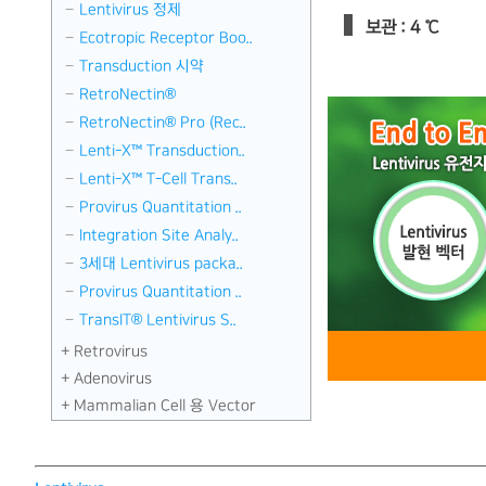
Lentivirus 정제
보관 : 4 ℃
Ecotropic Receptor Boo..
Transduction 시약
RetroNectin®
RetroNectin® Pro (Rec..
Lenti-X™ Transduction..
Lenti-X™ T-Cell Trans..
Provirus Quantitation ..
Integration Site Analy..
3세대 Lentivirus packa..
Provirus Quantitation ..
TransIT® Lentivirus S..
Retrovirus
Adenovirus
Mammalian Cell 용 Vector