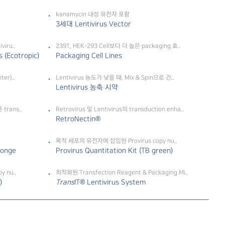
kanamycin 내성 유전자 포함
3세대 Lentivirus Vector
iru..
239T, HEK-293 Cell보다 더 높은 packaging 효..
 (Ecotropic)
Packaging Cell Lines
er)..
Lentivirus 농도가 낮을 때, Mix & Spin으로 간..
Lentivirus 농축 시약
 trans..
Retrovirus 및 Lentivirus의 transduction enha..
RetroNectin®
목적 세포의 유전자에 삽입된 Provirus copy nu..
ponge
Provirus Quantitation Kit (TB green)
 nu..
최적화된 Transfection Reagent & Packaging Mi..
)
Trans
IT® Lentivirus System