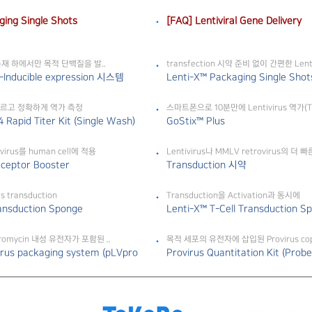
ing Single Shots
[FAQ] Lentiviral Gene Delivery
e 존재 하에서만 목적 단백질을 발..
transfection 시약 준비 없이 간편한 Lentiv
t-Inducible expression 시스템
Lenti-X™ Packaging Single Shots
 빠르고 정확하게 역가 측정
스마트폰으로 10분만에 Lentivirus 역가(Tit
 Rapid Titer Kit (Single Wash)
GoStix™ Plus
tivirus를 human cell에 적용
Lentivirus나 MMLV retrovirus의 더 빠른
eceptor Booster
Transduction 시약
s transduction
Transduction을 Activation과 동시에
ansduction Sponge
Lenti-X™ T-Cell Transduction S
romycin 내성 유전자가 포함된 ..
목적 세포의 유전자에 삽입된 Provirus copy
rus packaging system (pLVpro
Provirus Quantitation Kit (Probe