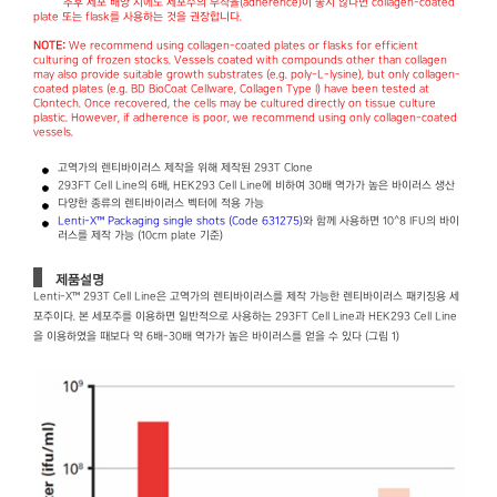
추후 세포 배양 시에도 세포주의 부착율(adherence)이 좋지 않다면 collagen-coated
plate 또는 flask를 사용하는 것을 권장합니다.
NOTE:
We recommend using collagen-coated plates or flasks for efficient
culturing of frozen stocks. Vessels coated with compounds other than collagen
may also provide suitable growth substrates (e.g. poly-L-lysine), but only collagen-
coated plates (e.g. BD BioCoat Cellware, Collagen Type I) have been tested at
Clontech. Once recovered, the cells may be cultured directly on tissue culture
plastic. However, if adherence is poor, we recommend using only collagen-coated
vessels.
고역가의 렌티바이러스 제작을 위해 제작된 293T Clone
293FT Cell Line의 6배, HEK293 Cell Line에 비하여 30배 역가가 높은 바이러스 생산
다양한 종류의 렌티바이러스 벡터에 적용 가능
Lenti-X™ Packaging single shots (Code 631275)
와 함께 사용하면 10^8 IFU의 바이
러스를 제작 가능 (10cm plate 기준)
제품설명
Lenti-X™ 293T Cell Line은 고역가의 렌티바이러스를 제작 가능한 렌티바이러스 패키징용 세
포주이다. 본 세포주를 이용하면 일반적으로 사용하는 293FT Cell Line과 HEK293 Cell Line
을 이용하였을 때보다 약 6배-30배 역가가 높은 바이러스를 얻을 수 있다 (그림 1)