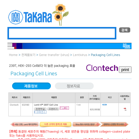
Home
>
전제품보기
>
Gene transfer (virus)
>
Lentivirus
> Packaging Cell Lines
239T, HEK-293 Cell보다 더 높은 packaging 효율
Packaging Cell Lines
가격
사용자매뉴
제조사
제품코드
제품명
용량
비고
(부가세별도)
얼
Clontech
632180
Lenti-X™ 293T Cell Line
1 ml
820,000원
[주의]
동결된 세포주의 해동(Thawing) 시, 세포 생존율 향상을 위하여 collagen-coated plate
또는 flaks를 사용하십시오.