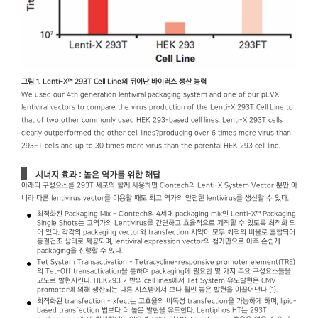
그림 1. Lenti-X™ 293T Cell Line의 뛰어난 바이러스 생산 능력
We used our 4th generation lentiviral packaging system and one of our pLVX
lentiviral vectors to compare the virus production of the Lenti-X 293T Cell Line to
that of two other commonly used HEK 293-based cell lines. Lenti-X 293T cells
clearly outperformed the other cell lines?producing over 6 times more virus than
293FT cells and up to 30 times more virus than the parental HEK 293 cell line.
시너지 효과 : 높은 역가를 위한 해답
아래의 구성요소를 293T 세포와 함께 사용하면 Clontech의 Lenti-X System Vector 뿐만 아
니라 다른 lentivirus vector를 이용할 때도 최고 역가의 안전한 lentivirus를 생산할 수 있다.
최적화된 Packaging Mix - Clontech의 4세대 packaging mix인 Lenti-X™ Packaging
Single Shots는 고역가의 Lentivirus를 간단하고 효율적으로 제작할 수 있도록 최적화 되
어 있다. 각각의 packaging vector와 transfection 시약이 모두 최적의 비율로 혼합되어
동결건조 상태로 제공되며, lentiviral expression vector의 첨가만으로 아주 손쉽게
packaging을 진행할 수 있다.
Tet System Transactivation - Tetracycline-responsive promoter element(TRE)
의 Tet-Off transactivation을 통하여 packaging에 필요한 몇 가지 주요 구성요소들을
고도로 발현시킨다. HEK293 기반의 cell lines에서 Tet System 유도발현은 CMV
promoter에 의해 생산되는 다른 시스템에서 보다 훨씬 높은 발현을 이끌어낸다 (1).
최적화된 transfection - xfect는 고효율의 비독성 transfection을 가능하게 하며, lipid-
based transfection 법보다 더 높은 발현을 유도한다. Lentiphos HT는 293T