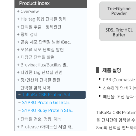
Product index
Overview
His-tag 융합 단백질 정제
단백질 추출 · 정제관련
항체 정제
곤충 세포 단백질 발현 (Bac..
포유류 세포 단백질 발현
대장균 단백질 발현
Brevibacillus／Bacillus 발..
제품 설명
다양한 tag 단백질 관련
CBB (Coomassi
당／인산화 단백질 관련
단백질 염색 시약
신속하게 염색 가
TaKaRa CBB Protein Saf..
메탄올, 초산 등과
SYPRO Protein Gel Stai..
SYPRO Ruby Protein Sta..
TaKaRa CBB Prot
단백질 검출, 정량, 해석
을 단시간에 염색할 수
Protease (아미노산 서열 해..
8ng의 단백질 밴드까