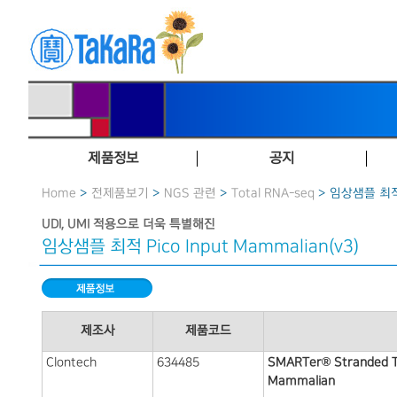
제품정보
공지
Home
>
전제품보기
>
NGS 관련
>
Total RNA-seq
> 임상샘플 최적 P
UDI, UMI 적용으로 더욱 특별해진
임상샘플 최적 Pico Input Mammalian(v3)
제조사
제품코드
Clontech
634485
SMARTer® Stranded To
Mammalian