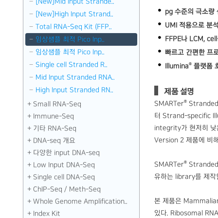
[New]Mid Input Strande..
pg 수준의 극소량
[New]High Input Strand..
UMI 적용으로 분
Total RNA-Seq Kit (FFP..
FFPE나 LCM, c
임상샘플 최적 Pico Inp..
임상샘플 최적 Pico Inp..
빠르고 간편한 프
Single cell Stranded R..
®
Illumina
플랫폼 
Mid Input Stranded RNA..
High Input Stranded RN..
제품 설명
®
SMARTer
Stranded 
Small RNA-Seq
터 Strand-specific Il
Immune-Seq
integrity가 현저히 
기타 RNA-Seq
Version 2 제품에 비해 
DNA-seq 개요
다양한 input DNA-seq
®
SMARTer
Strande
Low Input DNA-Seq
유하는 library를 제
Single cell DNA-Seq
ChIP-Seq / Meth-Seq
본 제품은 Mammalian
Whole Genome Amplification..
있다. Ribosomal R
Index Kit