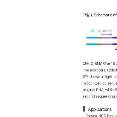
그림 1. Schematic of
®
그림 2. SMARTer
St
The adapters added
(P7 shown in light b
recognized by seque
original RNA, while 
second sequencing r
Applications
- Robust NGS librar