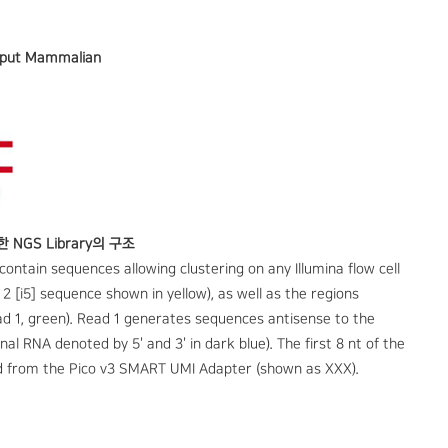
Input Mammalian
작한 NGS Library의 구조
ontain sequences allowing clustering on any Illumina flow cell
 2 [i5] sequence shown in yellow), as well as the regions
d 1, green). Read 1 generates sequences antisense to the
nal RNA denoted by 5' and 3' in dark blue). The first 8 nt of the
ved from the Pico v3 SMART UMI Adapter (shown as XXX).