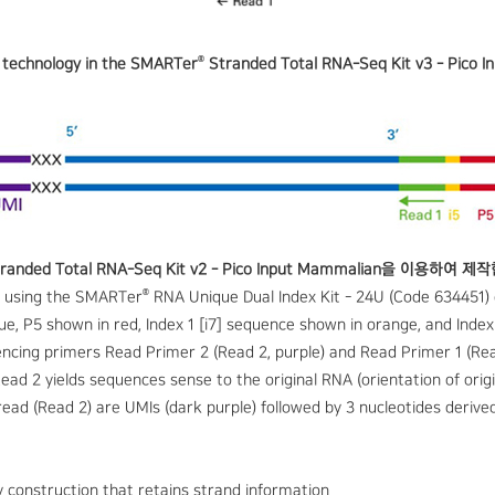
®
 technology in the SMARTer
Stranded Total RNA-Seq Kit v3 - Pico 
randed Total RNA-Seq Kit v2 - Pico Input Mammalian을 이용하여 제
®
 using the SMARTer
RNA Unique Dual Index Kit - 24U (Code 634451) c
lue, P5 shown in red, Index 1 [i7] sequence shown in orange, and Index
ncing primers Read Primer 2 (Read 2, purple) and Read Primer 1 (Rea
Read 2 yields sequences sense to the original RNA (orientation of origi
ead (Read 2) are UMIs (dark purple) followed by 3 nucleotides deri
y construction that retains strand information