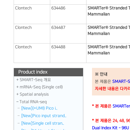
Clontech
634486
SMARTer® Stranded To
Mammalian
Clontech
634487
SMARTer® Stranded To
Mammalian
Clontech
634488
SMARTer® Stranded To
Mammalian
Product index
※ 안내
SMART-Seq 개요
본 제품은
SMART-S
mRNA-Seq (Single cell)
자세한 내용은 다카라코리
Spatial analysis
Total RNA-seq
* 본 제품은
SMARTe
[New](+UMI) Pico i..
[New]Pico input strand..
* 본 제품은 24, 48,
[New]Single cell stran..
Dual Index Kit - 9