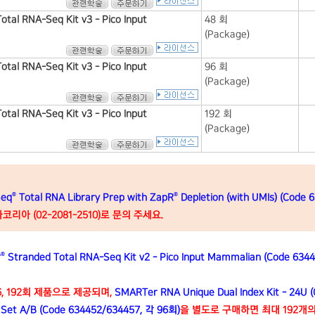
tal RNA-Seq Kit v3 - Pico Input
48 회
(Package)
tal RNA-Seq Kit v3 - Pico Input
96 회
(Package)
tal RNA-Seq Kit v3 - Pico Input
192 회
(Package)
®
®
eq
Total RNA Library Prep with ZapR
Depletion (with UMIs) (Code 
아 (02-2081-2510)로 문의 주세요.
®
r
Stranded Total RNA-Seq Kit v2 - Pico Input Mammalian (Code 6344
 96, 192회 제품으로 제공되며,
SMARTer RNA Unique Dual Index Kit - 24U 
6U Set A/B (Code 634452/634457, 각 96회)
을 별도로 구매하면 최대 192개의 