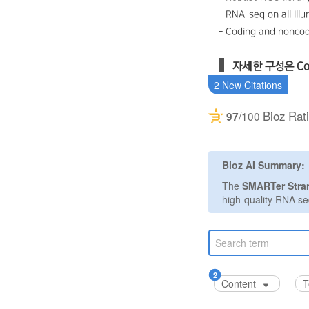
- RNA-seq on all Ill
- Coding and noncod
자세한 구성은 C