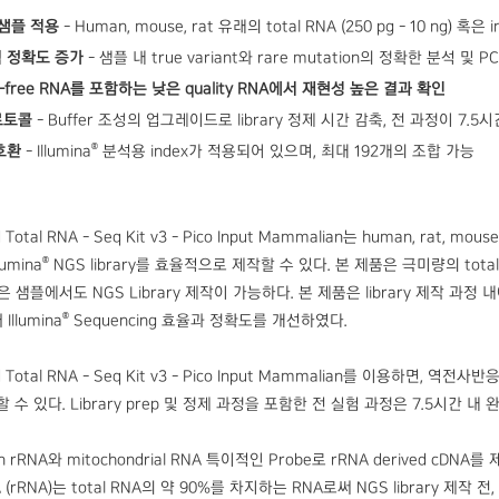
 샘플 적용
- Human, mouse, rat 유래의 total RNA (250 pg - 10 ng) 혹은 int
석 정확도 증가
- 샘플 내 true variant와 rare mutation의 정확한 분석 및 
ell-free RNA를 포함하는 낮은 quality RNA에서 재현성 높은 결과 확인
로토콜
- Buffer 조성의 업그레이드로 library 정제 시간 감축, 전 과정이 7.5
®
호환
- Illumina
분석용 index가 적용되어 있으며, 최대 192개의 조합 가능
Total RNA - Seq Kit v3 - Pico Input Mammalian는 human, rat, mouse
®
lumina
NGS library를 효율적으로 제작할 수 있다. 본 제품은 극미량의 tota
낮은 샘플에서도 NGS Library 제작이 가능하다. 본 제품은 library 제작 과정 내에 
®
Illumina
Sequencing 효율과 정확도를 개선하였다.
d Total RNA - Seq Kit v3 - Pico Input Mammalian를 이용하면, 역
작할 수 있다. Library prep 및 정제 과정을 포함한 전 실험 과정은 7.5시간 내 
 rRNA와 mitochondrial RNA 특이적인 Probe로 rRNA derived cDN
NA (rRNA)는 total RNA의 약 90%를 차지하는 RNA로써 NGS library 제