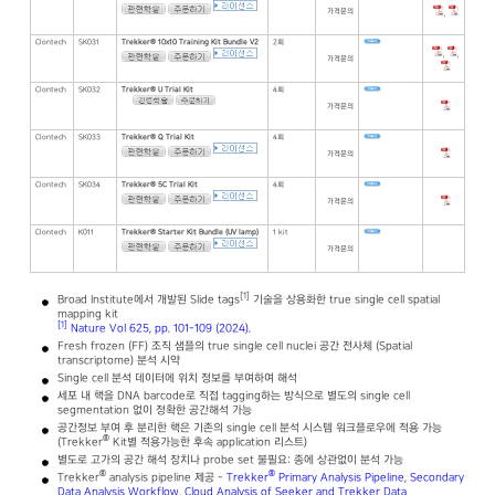
가격문의
,
Clontech
SK031
Trekker® 10x10 Training Kit Bundle V2
2회
,
,
가격문의
Clontech
SK032
Trekker® U Trial Kit
4회
가격문의
Clontech
SK033
Trekker® Q Trial Kit
4회
가격문의
Clontech
SK034
Trekker® 5C Trial Kit
4회
가격문의
Clontech
K011
Trekker® Starter Kit Bundle (UV lamp)
1 kit
가격문의
[1]
Broad Institute에서 개발된 Slide tags
기술을 상용화한 true single cell spatial
mapping kit
[1]
Nature Vol 625, pp. 101-109 (2024).
Fresh frozen (FF) 조직 샘플의 true single cell nuclei 공간 전사체 (Spatial
transcriptome) 분석 시약
Single cell 분석 데이터에 위치 정보를 부여하여 해석
세포 내 핵을 DNA barcode로 직접 tagging하는 방식으로 별도의 single cell
segmentation 없이 정확한 공간해석 가능
공간정보 부여 후 분리한 핵은 기존의 single cell 분석 시스템 워크플로우에 적용 가능
®
(Trekker
Kit별 적용가능한 후속 application 리스트)
별도로 고가의 공간 해석 장치나 probe set 불필요: 종에 상관없이 분석 가능
®
®
Trekker
analysis pipeline 제공 -
Trekker
Primary Analysis Pipeline
,
Secondary
Data Analysis Workflow
,
Cloud Analysis of Seeker and Trekker Data