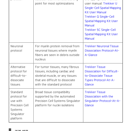
point for most optimizations
user manual:
Trekker U
Single-Cell Spatial Mapping
Kit User Manual
Trekker Q Single-Cell
Spatial Mapping Kit User
Manual
Trekker 5C Single-Cell
Spatial Mapping Kit User
Manual
Neuronal
For myelin protein removal from
Trekker Neuronal Tissue
protocol
neuronal tissues where myelin
Dissociation Protocol-At-
fibers are seen in debris outside
A-Glance
nucleus
Alternative
For tumor tissues, many fibrous
Trekker Tissue
protocol for
tissues, including cardiac and
Dissociation for Difficult-
difficult-to-
skeletal muscle, or any tissues
to-Dissociate Tissue
dissociate
that are difficult to dissociate
Types Protocol-At-A-
tissues
with the standard protocol
Glance
Standard
Broad tissue compatibility
Trekker Tissue
protocol for
supported by the automated
Dissociation with the
use with
Precision Cell Systems Singulator
Singulator Protocol-At-A-
Precision Cell
platform for nuclei isolations
Glance
Systems
Singulator
platform