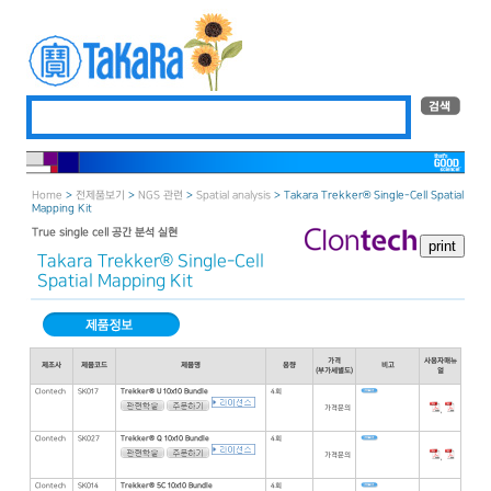
Home
>
전제품보기
>
NGS 관련
>
Spatial analysis
> Takara Trekker® Single-Cell Spatial
Mapping Kit
True single cell 공간 분석 실현
Takara Trekker® Single-Cell
Spatial Mapping Kit
가격
사용자매뉴
제조사
제품코드
제품명
용량
비고
(부가세별도)
얼
Clontech
SK017
Trekker® U 10x10 Bundle
4회
가격문의
,
Clontech
SK027
Trekker® Q 10x10 Bundle
4회
가격문의
,
Clontech
SK014
Trekker® 5C 10x10 Bundle
4회