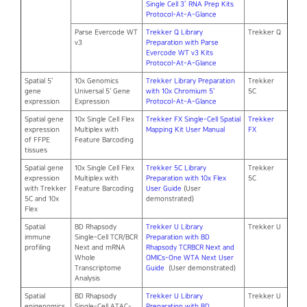
Single Cell 3’ RNA Prep Kits
Protocol-At-A-Glance
Parse Evercode WT
Trekker Q Library
Trekker Q
v3
Preparation with Parse
Evercode WT v3 Kits
Protocol-At-A-Glance
Spatial 5'
10x Genomics
Trekker Library Preparation
Trekker
gene
Universal 5' Gene
with 10x Chromium 5'
5C
expression
Expression
Protocol-At-A-Glance
Spatial gene
10x Single Cell Flex
Trekker FX Single-Cell Spatial
Trekker
expression
Multiplex with
Mapping Kit User Manual
FX
of FFPE
Feature Barcoding
tissues
Spatial gene
10x Single Cell Flex
Trekker 5C Library
Trekker
expression
Multiplex with
Preparation with 10x Flex
5C
with Trekker
Feature Barcoding
User Guide
(User
5C and 10x
demonstrated)
Flex
Spatial
BD Rhapsody
Trekker U Library
Trekker U
immune
Single-Cell TCR/BCR
Preparation with BD
profiling
Next and mRNA
Rhapsody TCRBCR Next and
Whole
OMICs-One WTA Next User
Transcriptome
Guide
(User demonstrated)
Analysis
Spatial
BD Rhapsody
Trekker U Library
Trekker U
epigenomics
Single-Cell ATAC-
Preparation with BD