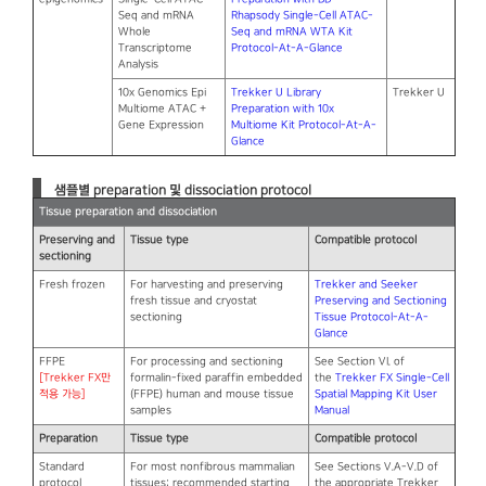
Seq and mRNA
Rhapsody Single-Cell ATAC-
Whole
Seq and mRNA WTA Kit
Transcriptome
Protocol-At-A-Glance
Analysis
10x Genomics Epi
Trekker U Library
Trekker U
Multiome ATAC +
Preparation with 10x
Gene Expression
Multiome Kit Protocol-At-A-
Glance
샘플별 preparation 및 dissociation protocol
Tissue preparation and dissociation
Preserving and
Tissue type
Compatible protocol
sectioning
Fresh frozen
For harvesting and preserving
Trekker and Seeker
fresh tissue and cryostat
Preserving and Sectioning
sectioning
Tissue Protocol-At-A-
Glance
FFPE
For processing and sectioning
See Section VI. of
[Trekker FX만
formalin-fixed paraffin embedded
the
Trekker FX Single-Cell
적용 가능]
(FFPE) human and mouse tissue
Spatial Mapping Kit User
samples
Manual
Preparation
Tissue type
Compatible protocol
Standard
For most nonfibrous mammalian
See Sections V.A-V.D of
protocol
tissues; recommended starting
the appropriate Trekker