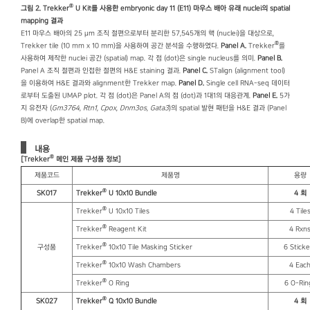
®
그림 2. Trekker
U Kit를 사용한 embryonic day 11 (E11) 마우스 배아 유래 nuclei의 spatial
mapping 결과
E11 마우스 배아의 25 μm 조직 절편으로부터 분리한 57,545개의 핵 (nuclei)을 대상으로,
®
Trekker tile (10 mm x 10 mm)을 사용하여 공간 분석을 수행하였다.
Panel A.
Trekker
를
사용하여 제작한 nuclei 공간 (spatial) map. 각 점 (dot)은 single nucleus를 의미.
Panel B.
Panel A 조직 절편과 인접한 절편의 H&E staining 결과.
Panel C.
STalign (alignment tool)
을 이용하여 H&E 결과와 alignment한 Trekker map.
Panel D.
Single cell RNA-seq 데이터
로부터 도출된 UMAP plot. 각 점 (dot)은 Panel A의 점 (dot)과 1대1의 대응관계.
Panel E.
5가
지 유전자 (
Gm3764
,
Rtn1
,
Cpox
,
Dnm3os
,
Gata3
)의 spatial 발현 패턴을 H&E 결과 (Panel
B)에 overlap한 spatial map.
내용
®
[Trekker
메인 제품 구성품 정보]
제품코드
제품명
용량
®
SK017
Trekker
U 10x10 Bundle
4
회
®
Trekker
U 10x10 Tiles
4 Tile
®
Trekker
Reagent Kit
4 Rxn
®
구성품
Trekker
10x10 Tile Masking Sticker
6 Sticke
®
Trekker
10x10 Wash Chambers
4 Eac
®
Trekker
O Ring
6 O-Rin
®
SK027
Trekker
Q 10x10 Bundle
4
회