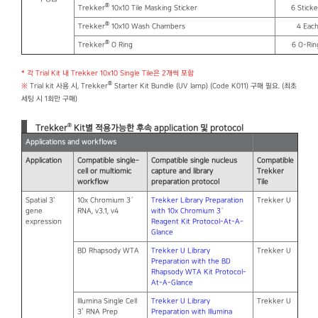
®
Trekker
10x10 Tile Masking Sticker
6 Sticke
®
Trekker
10x10 Wash Chambers
4 Eac
®
Trekker
O Ring
6 O-Rin
* 각 Trial Kit 내 Trekker 10x10 Single Tile은 2개씩 포함
®
※
Trial kit 사용 시, Trekker
Starter Kit Bundle (UV lamp) (Code K011) 구매 필요. (최초
세팅 시 1회만 구매)
®
Trekker
Kit별 적용가능한 후속 application 및 protocol
Applications and workflows
Application
Compatible single-
Compatible single nucleus
Compatible
cell or multiomic
capture and library
Trekker
workflow
preparation protocol
Tile
Spatial 3'
10x Chromium 3′
Trekker Library Preparation
Trekker U
gene
RNA, v3.1, v4
with 10x Chromium 3′
expression
Reagent Kit Protocol-At-A-
Glance
BD Rhapsody WTA
Trekker U Library
Trekker U
Preparation with the BD
Rhapsody WTA Kit Protocol-
At-A-Glance
Illumina Single Cell
Trekker U Library
Trekker U
3’ RNA Prep
Preparation with Illumina