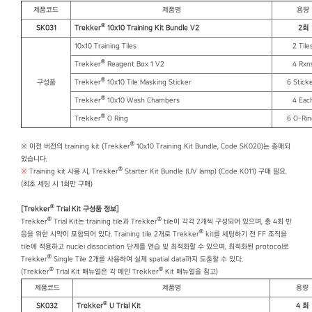
제품코드
제품명
용량
®
SK031
Trekker
10x10 Training Kit Bundle V2
2
회
10x10 Training Tiles
2 Tile
®
Trekker
Reagent Box 1 V2
4 Rxn
®
구성품
Trekker
10x10 Tile Masking Sticker
6 Stick
®
Trekker
10x10 Wash Chambers
4 Eac
®
Trekker
O Ring
6 O-Rin
®
※ 이전 버전의 training kit (Trekker
10x10 Training Kit Bundle, Code SK020)는 종매되
었습니다.
®
※
Training kit 사용 시, Trekker
Starter Kit Bundle (UV lamp) (Code K011) 구매 필요.
(최초 세팅 시 1회만 구매)
®
[Trekker
Trial Kit 구성품 정보]
®
®
Trekker
Trial Kit는 training tile과 Trekker
tile이 각각 2개씩 구성되어 있으며, 총 4회 반
®
응을 위한 시약이 포함되어 있다. Training tile 2개로 Trekker
kit를 세팅하기 전 FF 조직을
tile에 적용하고 nuclei dissociation 단계를 연습 및 최적화할 수 있으며, 최적화된 protocol로
®
Trekker
Single Tile 2개를 사용하여 실제 spatial data까지 도출할 수 있다.
®
®
(Trekker
Trial Kit 매뉴얼은 각 메인 Trekker
Kit 매뉴얼을 참고)
제품코드
제품명
용량
®
SK032
Trekker
U Trial Kit
4
회