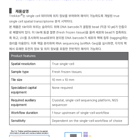
제품설명
®
Trekker
는 single cell 데이터에 위치 정보를 부여하여 해석이 가능하도록 개발된 true
single cell spatial transcriptome 분석 시약이다.
본 제품은 tile이라 부르는 슬라이드 위에 DNA barcode가 결합된 bead (직경 10 ㎛)가 단층으
로 배열되어 있다. 이 tile에 동결 절편 (fresh frozen tissue)을 올려 세포와 bead가 접촉하도
록 하고, UV를 조사하여 bead로부터 분리된 DNA barcode가 세포의 핵에 침투 (tagging)하는
원리를 이용한다. 이후 핵을 분리하여 RNA sequencing (snRNA-Seq)을 실시하면, 각각의 핵
에서 유래한 유전자 정보 및 위치 정보를 포함한 전반적인 해석이 가능하다.
Product features
Spatial resolution
True single-cell
Sample type
Fresh frozen tissues
Tile size
10 mm x 10 mm
Specialized capital
None required
equipment
Required auxiliary
Cryostat, single-cell sequencing platform, NGS
equipment
sequencer
Workflow duration
1 hour upstream of single-cell workflow
Sensitivity
Dependent on the single-cell workflow of choice