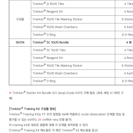
®
Trekker
Q 10x10 Tiles
4 Tile
®
Trekker
Reagent Kit
4 Rxn
®
구성품
Trekker
10x10 Tile Masking Sticker
6 Sticke
®
Trekker
10x10 Wash Chambers
4 Eac
®
Trekker
O Ring
6 O-Rin
®
SK014
Trekker
5C 10x10 Bundle
4
회
®
Trekker
5C 10x10 Tiles
4 Tile
®
Trekker
Reagent Kit
4 Rxn
®
Trekker
10x10 Tile Masking Sticker
6 Sticke
®
Trekker
10x10 Wash Chambers
4 Eac
®
Trekker
O Ring
6 O-Rin
®
※
Trekker
Starter Kit Bundle (UV lamp) (Code K011) 구매 필요. (최초 세팅 시 1회만 구
매)
®
[Trekker
Training Kit 구성품 정보]
®
Trekker
Training Kit는 FF 조직 절편을 tile에 적용하고 nuclei dissociation 단계를 연습 및
평가할 수 있는 kit이다. (
※
snRNA-seq 진행 불가)
이 training kit로 새로운 샘플에 대해 각 단계를 최적화할 수 있다.
®
®
(Trekker
Training Kit 매뉴얼은 각 메인 Trekker
kit 매뉴얼을 참고)