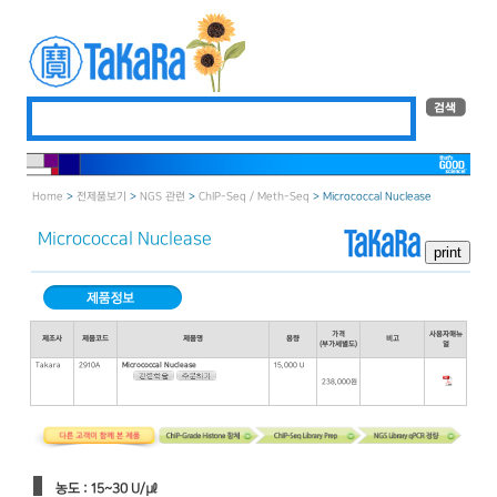
Home
>
전제품보기
>
NGS 관련
>
ChIP-Seq / Meth-Seq
> Micrococcal Nuclease
Micrococcal Nuclease
가격
사용자매뉴
제조사
제품코드
제품명
용량
비고
(부가세별도)
얼
Takara
2910A
Micrococcal Nuclease
15,000 U
238,000원
농도 : 15~30 U/㎕