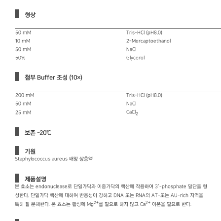
형상
50 mM
Tris-HCl (pH8.0)
10 mM
2-Mercaptoethanol
50 mM
NaCl
50%
Glycerol
첨부 Buffer 조성 (10×)
200 mM
Tris-HCl (pH8.0)
50 mM
NaCl
CaCl
25 mM
2
보존 -20℃
기원
Staphylococcus aureus 배양 상층액
제품설명
본 효소는 endonuclease로 단일가닥와 이중가닥의 핵산에 작용하여 3’-phosphate 말단을 형
성한다. 단일가닥 핵산에 대하여 반응성이 강하고 DNA 또는 RNA의 AT-또는 AU-rich 지역을
2+
2+
특히 잘 분해한다. 본 효소는 활성에 Mg
를 필요로 하지 않고 Ca
이온을 필요로 한다.