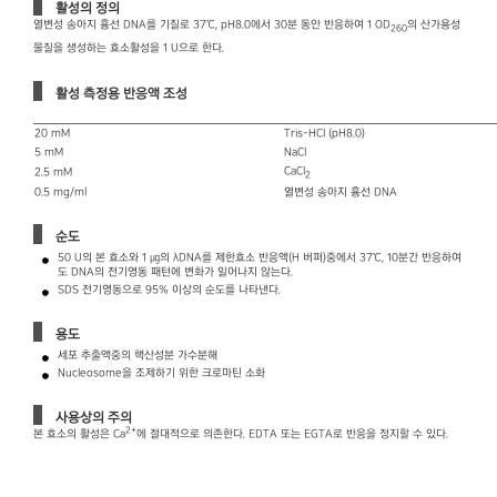
활성의 정의
열변성 송아지 흉선 DNA를 기질로 37℃, pH8.0에서 30분 동안 반응하여 1 OD
의 산가용성
260
물질을 생성하는 효소활성을 1 U으로 한다.
활성 측정용 반응액 조성
20 mM
Tris-HCl (pH8.0)
5 mM
NaCl
CaCl
2.5 mM
2
0.5 mg/ml
열변성 송아지 흉선 DNA
순도
50 U의 본 효소와 1 ㎍의 λDNA를 제한효소 반응액(H 버퍼)중에서 37℃, 10분간 반응하여
도 DNA의 전기영동 패턴에 변화가 일어나지 않는다.
SDS 전기영동으로 95% 이상의 순도를 나타낸다.
용도
세포 추출액중의 핵산성분 가수분해
Nucleosome을 조제하기 위한 크로마틴 소화
사용상의 주의
2+
본 효소의 활성은 Ca
에 절대적으로 의존한다. EDTA 또는 EGTA로 반응을 정지할 수 있다.