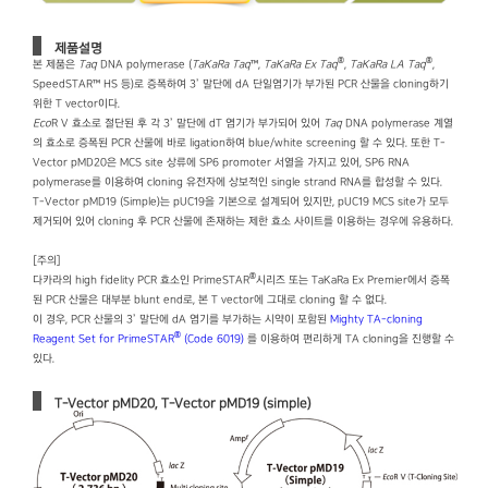
제품설명
®
®
본 제품은
Taq
DNA polymerase (
TaKaRa Taq
™,
TaKaRa Ex Taq
,
TaKaRa LA Taq
,
SpeedSTAR™ HS 등)로 증폭하여 3’ 말단에 dA 단일염기가 부가된 PCR 산물을 cloning하기
위한 T vector이다.
Eco
R V 효소로 절단된 후 각 3’ 말단에 dT 염기가 부가되어 있어
Taq
DNA polymerase 계열
의 효소로 증폭된 PCR 산물에 바로 ligation하여 blue/white screening 할 수 있다. 또한 T-
Vector pMD20은 MCS site 상류에 SP6 promoter 서열을 가지고 있어, SP6 RNA
polymerase를 이용하여 cloning 유전자에 상보적인 single strand RNA를 합성할 수 있다.
T-Vector pMD19 (Simple)는 pUC19을 기본으로 설계되어 있지만, pUC19 MCS site가 모두
제거되어 있어 cloning 후 PCR 산물에 존재하는 제한 효소 사이트를 이용하는 경우에 유용하다.
[주의]
®
다카라의 high fidelity PCR 효소인 PrimeSTAR
시리즈 또는 TaKaRa Ex Premier에서 증폭
된 PCR 산물은 대부분 blunt end로, 본 T vector에 그대로 cloning 할 수 없다.
이 경우, PCR 산물의 3’ 말단에 dA 염기를 부가하는 시약이 포함된
Mighty TA-cloning
®
Reagent Set for PrimeSTAR
(Code 6019)
를 이용하여 편리하게 TA cloning을 진행할 수
있다.
T-Vector pMD20, T-Vector pMD19 (simple)