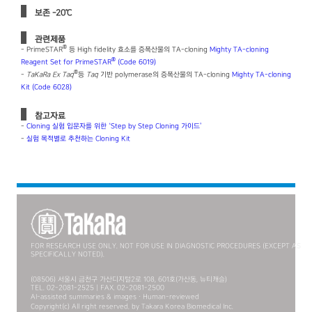
보존 -20℃
관련제품
®
- PrimeSTAR
등 High fidelity 효소를 증폭산물의 TA-cloning
Mighty TA-cloning
®
Reagent Set for PrimeSTAR
(Code 6019)
®
-
TaKaRa Ex Taq
등
Taq
기반 polymerase의 증폭산물의 TA-cloning
Mighty TA-cloning
Kit (Code 6028)
참고자료
-
Cloning 실험 입문자를 위한 ‘Step by Step Cloning 가이드’
-
실험 목적별로 추천하는 Cloning Kit
FOR RESEARCH USE ONLY. NOT FOR USE IN DIAGNOSTIC PROCEDURES (EXCEPT AS
SPECIFICALLY NOTED).
(08506) 서울시 금천구 가산디지털2로 108, 601호(가산동, 뉴티캐슬)
TEL. 02-2081-2525 | FAX. 02-2081-2500
AI-assisted summaries & images · Human-reviewed
Copyright(c) All right reserved. by Takara Korea Biomedical Inc.