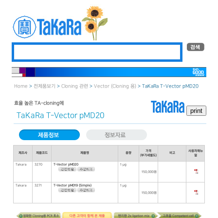
Home
>
전제품보기
>
Cloning 관련
>
Vector (Cloning 용)
> TaKaRa T-Vector pMD20
효율 높은 TA-cloning에
TaKaRa T-Vector pMD20
가격
사용자매뉴
제조사
제품코드
제품명
용량
비고
(부가세별도)
얼
Takara
3270
T-Vector pMD20
1 μg
150,000원
Takara
3271
T-Vector pMD19 (Simple)
1 μg
150,000원